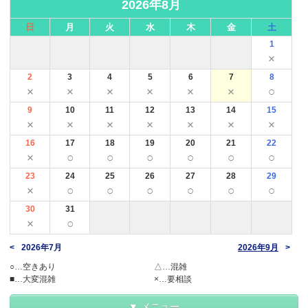
2026年8月
日
月
火
水
木
金
土
1
×
2
3
4
5
6
7
8
×
×
×
×
×
×
○
9
10
11
12
13
14
15
×
×
×
×
×
×
×
16
17
18
19
20
21
22
×
○
○
○
○
○
○
23
24
25
26
27
28
29
×
○
○
○
○
○
○
30
31
×
○
2026年7月
2026年9月
○…空きあり
△…混雑
■…大変混雑
×…要相談
メニュー