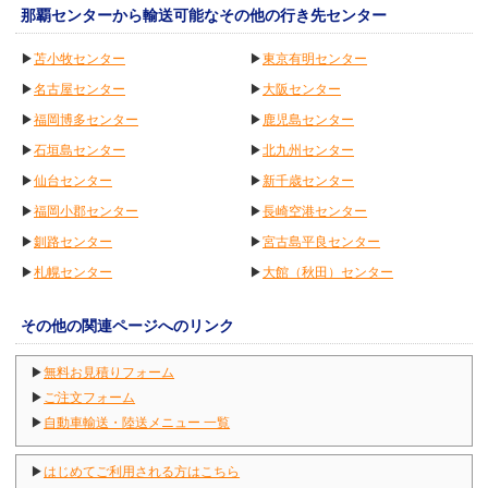
那覇センターから輸送可能なその他の行き先センター
▶
苫小牧センター
▶
東京有明センター
▶
名古屋センター
▶
大阪センター
▶
福岡博多センター
▶
鹿児島センター
▶
石垣島センター
▶
北九州センター
▶
仙台センター
▶
新千歳センター
▶
福岡小郡センター
▶
長崎空港センター
▶
釧路センター
▶
宮古島平良センター
▶
札幌センター
▶
大館（秋田）センター
その他の関連ページへのリンク
▶
無料お見積りフォーム
▶
ご注文フォーム
▶
自動車輸送・陸送メニュー 一覧
▶
はじめてご利用される方はこちら