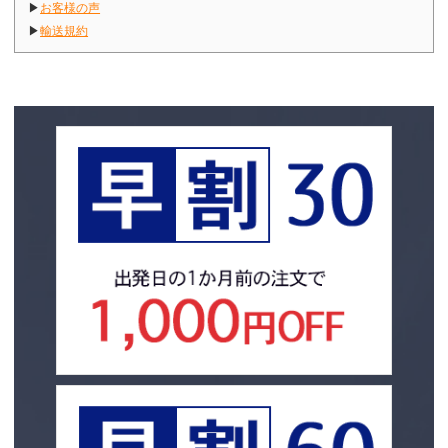
▶
お客様の声
▶
輸送規約