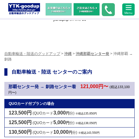
Warning
: Undefined array key "HTTP_ACCEPT_LANGUAGE" in
Menu
/home/xs483473/jikai.jp/public_html/wp-content/themes/ytk2018/header-
yard.php
on line
50
自動車輸送・陸送のグッドアップ
>
沖縄
>
沖縄那覇センター発
> 沖縄那覇 →
釧路
自動車輸送・陸送 センターのご案内
121,000円〜
那覇センター発 → 釧路センター着
(税込133,100
円〜)
QUOカード付プランの場合
123,500円
3,000
(QUOカード
円
分)
※税込135,850円
125,500円
5,000
(QUOカード
円
分)
※税込138,050円
130,500円
10,000
(QUOカード
円
分)
※税込143,550円