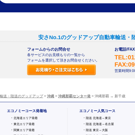
安さNo.1のグッドアップ自動車輸送・
フォームからのお問合せ
お電話/F
各サービスのお見積もりの一覧から
TEL:01
フォームを選択して頂きお問合せください。
FAX:09
営業時間9:00
輸送・陸送のグッドアップ
>
沖縄
>
沖縄那覇センター発
> 沖縄那覇 → 新千歳
エコノミーコース発着地
エコノミー人気コース
・
・
北海道エリア発着
陸送 北海道⇔東京
・
・
東北エリア発着
陸送 北海道⇔名古屋
・
・
関東エリア発着
陸送 東京⇔大阪