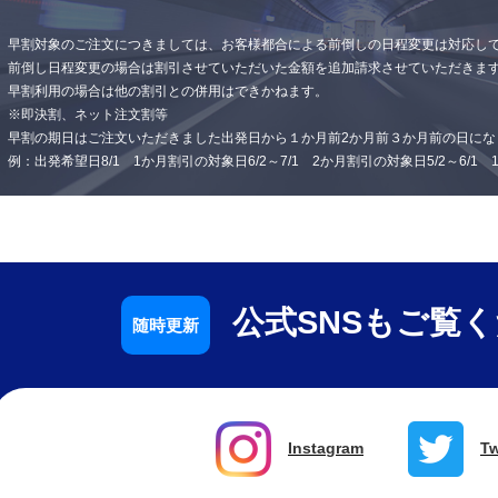
早割対象のご注文につきましては、お客様都合による前倒しの日程変更は対応し
前倒し日程変更の場合は割引させていただいた金額を追加請求させていただきま
早割利用の場合は他の割引との併用はできかねます。
※即決割、ネット注文割等
早割の期日はご注文いただきました出発日から１か月前2か月前３か月前の日にな
例：出発希望日8/1 1か月割引の対象日6/2～7/1 2か月割引の対象日5/2～6/1
公式SNSもご覧
Instagram
Tw