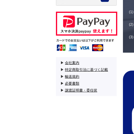
▶
会社案内
▶
特定商取引法に基づく記載
▶
輸送規約
▶
必要書類
▶
譲渡証明書・委任状