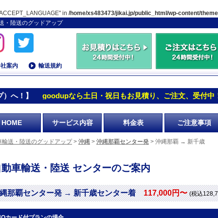
TP_ACCEPT_LANGUAGE" in
/home/xs483473/jikai.jp/public_html/wp-content/them
車輸送・陸送のグッドアップ
会社案内
輸送規約
プ）へ！】
goodupなら土日・祝日もお見積り、ご注文、受付中
HOME
サービス内容
料金表
ご注意事項
車輸送・陸送のグッドアップ
>
沖縄
>
沖縄那覇センター発
> 沖縄那覇 → 新千歳
自動車輸送・陸送 センターのご案内
縄那覇センター発 → 新千歳センター着
117,000円〜
(税込128,
UOカード付プランの場合