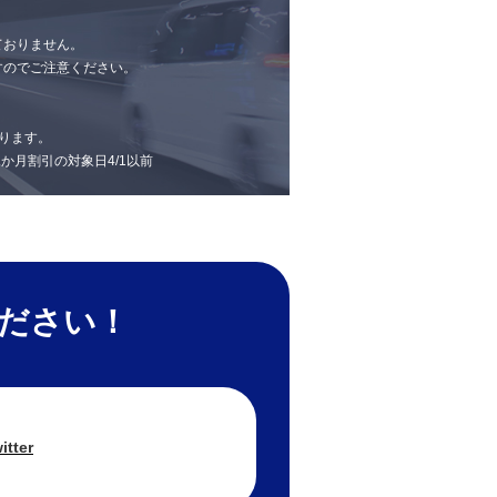
ておりません。
すのでご注意ください。
ります。
 1か月割引の対象日4/1以前
ください！
itter