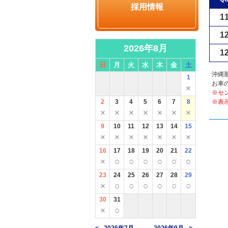
採用情報
1
1
2026年8月
1
日
月
火
水
木
金
土
沖縄
1
お車
×
※セ
2
3
4
5
6
7
8
※表
×
×
×
×
×
×
×
9
10
11
12
13
14
15
×
×
×
×
×
×
×
16
17
18
19
20
21
22
×
○
○
○
○
○
○
23
24
25
26
27
28
29
×
○
○
○
○
○
○
30
31
×
○