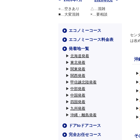
2026年7月
2026年9月
○…空きあり
△…混雑
■…大変混雑
×…要相談
エコノミーコース
セン
エコノミーコース料金表
は改
発着地一覧
▶
北海道発着
沖
▶
東北発着
▶
関東発着
▶
▶
関西発着
▶
甲信越北陸発着
▶
▶
中部発着
▶
▶
中国発着
▶
▶
四国発着
▶
九州発着
▶
▶
沖縄・離島発着
▶
ドアtoドアコース
完全お任せコース
そ