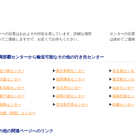
ターの位置はおおよその付近を表しています。詳細な場所
センターの位置
めてご連絡しますので、お近くでお待ちください。
は改めてご連絡
縄那覇センターから輸送可能なその他の行き先センター
苫小牧センター
▶
東京有明センター
▶
名古屋センタ
大阪センター
▶
福岡博多センター
▶
鹿児島センタ
石垣島センター
▶
北九州センター
▶
仙台センター
新千歳センター
▶
福岡小郡センター
▶
長崎空港セン
釧路センター
▶
宮古島平良センター
▶
札幌センター
大館（秋田）センター
の他の関連ページへのリンク