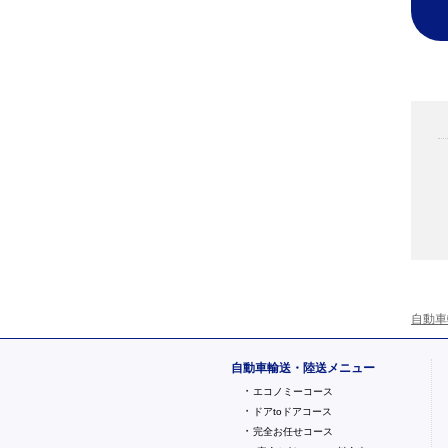
自動車
自動車輸送・陸送メニュー
・
エコノミーコース
・
ドアtoドアコース
・
完全お任せコース