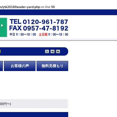
es/ytk2018/header-yard.php
on line
50
！
お客様の声
無料見積もり
700円〜)