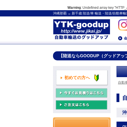
Warning
: Undefined array key "HT
沖縄那覇 → 新千歳 陸送/車 輸送・陸送/自動
【陸送ならGOODUP（グッドアッ
初めての方へ
自動
沖
Q