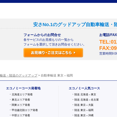
安さNo.1のグッドアップ自動車輸送・
フォームからのお問合せ
お電話/F
各サービスのお見積もりの一覧から
TEL:01
フォームを選択して頂きお問合せください。
FAX:09
営業時間9:00
輸送・陸送のグッドアップ
> 自動車輸送 東京⇔福岡
エコノミーコース発着地
エコノミー人気コース
・
・
北海道エリア発着
陸送 北海道⇔東京
・
・
東北エリア発着
陸送 北海道⇔名古屋
・
・
関東エリア発着
陸送 東京⇔大阪
・
・
甲信越北陸エリア発着
陸送 東京⇔福岡
・
・
中部エリア発着
陸送 東京⇔沖縄