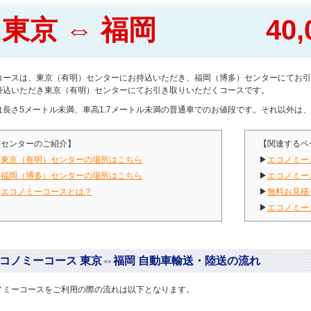
東京 ⇔ 福岡
40
コースは、東京（有明）センターにお持込いただき、福岡（博多）センターにてお引
持込いただき東京（有明）センターにてお引き取りいただくコースです。
は長さ5メートル未満、車高1.7メートル未満の普通車でのお値段です。それ以外は
【センターのご紹介】
【関連するペ
▶
東京（有明）センターの場所はこちら
▶
エコノミー
▶
福岡（博多）センターの場所はこちら
▶
エコノミー
▶
エコノミーコースとは？
▶
無料お見積
▶
エコノミー
コノミーコース 東京⇔福岡 自動車輸送・陸送の流れ
ノミーコースをご利用の際の流れは以下となります。