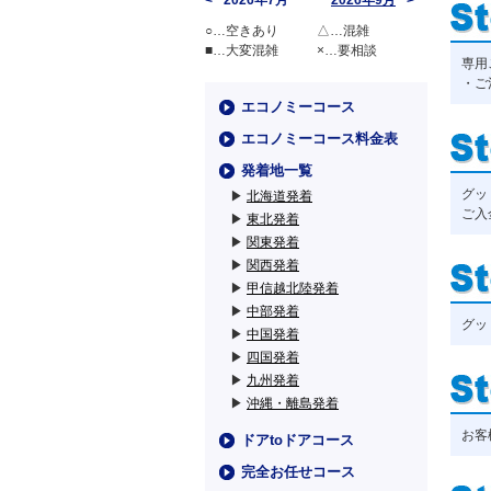
2026年7月
2026年9月
○…空きあり
△…混雑
■…大変混雑
×…要相談
専用
・ご
エコノミーコース
エコノミーコース料金表
発着地一覧
グッ
▶
北海道発着
ご入
▶
東北発着
▶
関東発着
▶
関西発着
▶
甲信越北陸発着
▶
中部発着
グッ
▶
中国発着
▶
四国発着
▶
九州発着
▶
沖縄・離島発着
お客
ドアtoドアコース
完全お任せコース