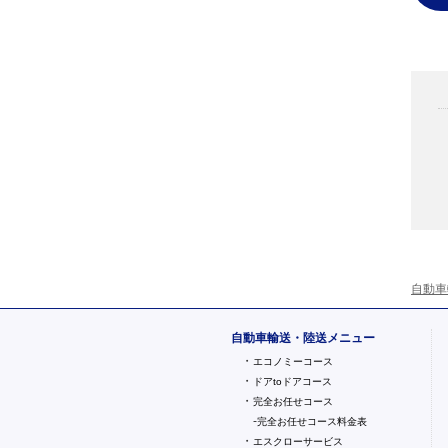
自動車
自動車輸送・陸送メニュー
・
エコノミーコース
・
ドアtoドアコース
・
完全お任せコース
-
完全お任せコース料金表
・
エスクローサービス