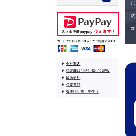
▶
会社案内
▶
特定商取引法に基づく記載
▶
輸送規約
▶
必要書類
▶
譲渡証明書・委任状