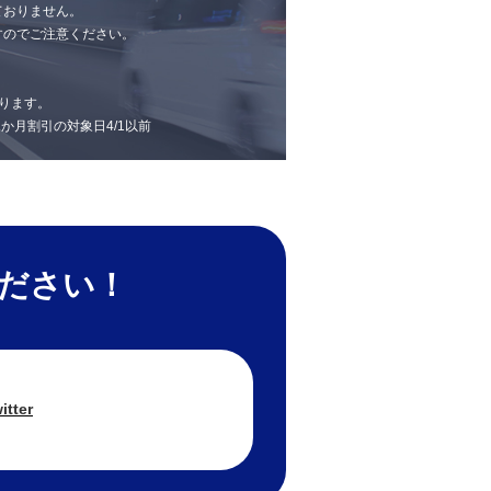
ておりません。
すのでご注意ください。
ります。
 1か月割引の対象日4/1以前
ください！
itter