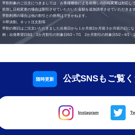
早割対象のご注文につきましては、お客様都合による前倒しの日程変更は対応し
前倒し日程変更の場合は割引させていただいた金額を追加請求させていただきま
早割利用の場合は他の割引との併用はできかねます。
※即決割、ネット注文割等
早割の期日はご注文いただきました出発日から１か月前2か月前３か月前の日にな
例：出発希望日8/1 1か月割引の対象日6/2～7/1 2か月割引の対象日5/2～6/1
公式SNSもご覧
Instagram
Tw