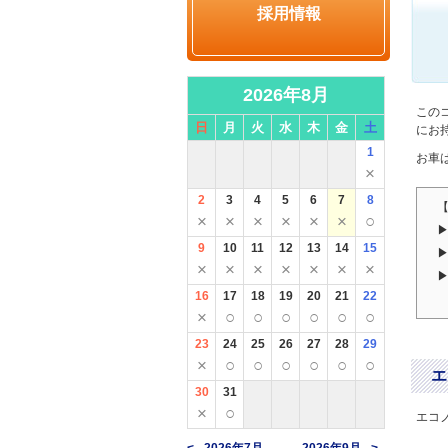
採用情報
2026年8月
この
日
月
火
水
木
金
土
にお
1
お車
×
2
3
4
5
6
7
8
×
×
×
×
×
×
○
9
10
11
12
13
14
15
×
×
×
×
×
×
×
16
17
18
19
20
21
22
×
○
○
○
○
○
○
23
24
25
26
27
28
29
×
○
○
○
○
○
○
エ
30
31
×
○
エコ