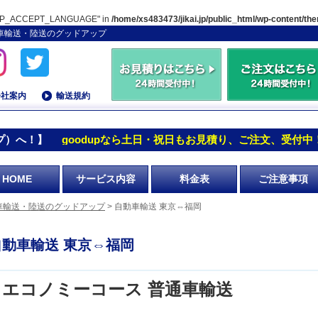
"HTTP_ACCEPT_LANGUAGE" in
/home/xs483473/jikai.jp/public_html/wp-content/t
動車輸送・陸送のグッドアップ
会社案内
輸送規約
プ）へ！】
goodupなら土日・祝日もお見積り、ご注文、受付中
HOME
サービス内容
料金表
ご注意事項
車輸送・陸送のグッドアップ
> 自動車輸送 東京⇔福岡
自動車輸送 東京⇔福岡
エコノミーコース 普通車輸送