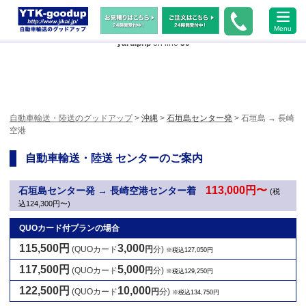
Warning
: Undefined array key "HTTP_ACCEPT_LANGUAGE" in
Menu
/home/xs483473/jikai.jp/public_html/wp-content/themes/ytk2018/header-
yard.php
on line
50
自動車輸送・陸送のグッドアップ
>
沖縄
>
石垣島センター発
> 石垣島 → 長崎
空港
自動車輸送・陸送 センターのご案内
113,000円〜
石垣島センター発 → 長崎空港センター着
(税
込124,300円〜)
QUOカード付プランの場合
115,500円
3,000
(QUOカード
円
分)
※税込127,050円
117,500円
5,000
(QUOカード
円
分)
※税込129,250円
122,500円
10,000
(QUOカード
円
分)
※税込134,750円