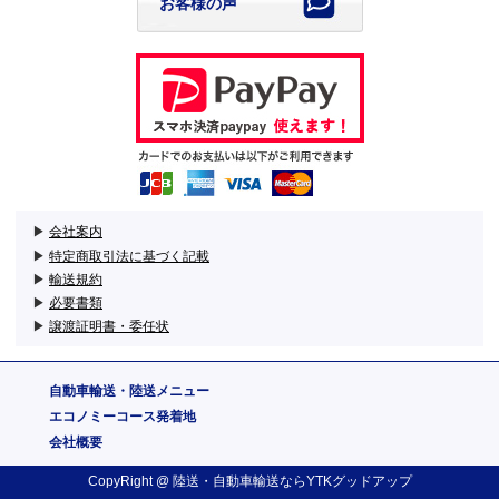
お客様の声
▶
会社案内
▶
特定商取引法に基づく記載
▶
輸送規約
▶
必要書類
▶
譲渡証明書・委任状
自動車輸送・陸送メニュー
エコノミーコース発着地
会社概要
CopyRight @
陸送・自動車輸送
ならYTKグッドアップ