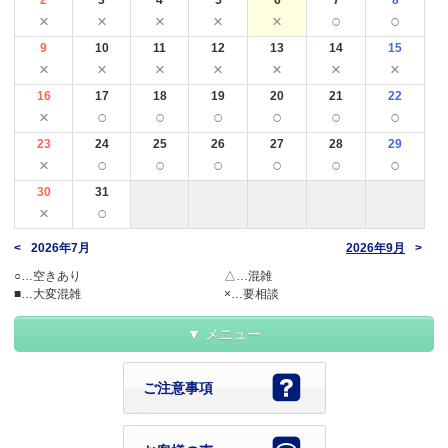
×
×
×
×
×
○
○
9
10
11
12
13
14
15
×
×
×
×
×
×
×
16
17
18
19
20
21
22
×
○
○
○
○
○
○
23
24
25
26
27
28
29
×
○
○
○
○
○
○
30
31
×
○
2026年7月
2026年9月
○…空きあり
△…混雑
■…大変混雑
×…要相談
メニュー
ご注意事項