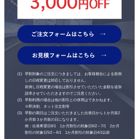
早割対象のご注文につきましては、お客様都合による前倒
しの日程変更は対応しておりません。
前倒し日程変更の場合は割引させていただいた金額を追加
請求させていただきますのでご注意ください。
早割利用の場合は他の割引との併用はできかねます。
※即決割、ネット注文割等
早割の期日はご注文いただきました出発日から１か月前2
か月前３か月前の日になります。
例：出発希望日8/1 1か月割引の対象日6/2～7/1 2か月
割引の対象日5/2～6/1 1か月割引の対象日4/1以前