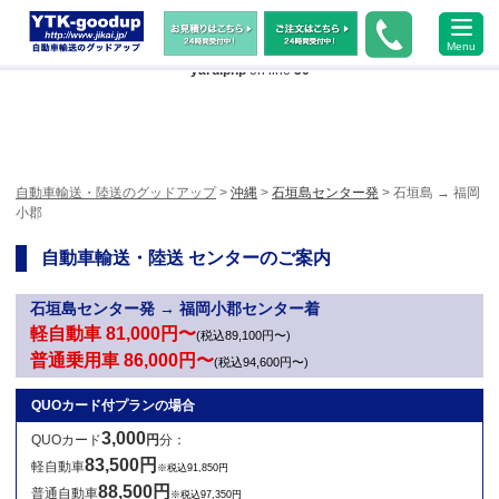
Warning
: Undefined array key "HTTP_ACCEPT_LANGUAGE" in
Menu
/home/xs483473/jikai.jp/public_html/wp-content/themes/ytk2018/header-
yard.php
on line
50
自動車輸送・陸送のグッドアップ
>
沖縄
>
石垣島センター発
> 石垣島 → 福岡
小郡
自動車輸送・陸送 センターのご案内
石垣島センター発 → 福岡小郡センター着
軽自動車 81,000円〜
(税込89,100円〜)
普通乗用車 86,000円〜
(税込94,600円〜)
QUOカード付プランの場合
3,000
QUOカード
円
分：
83,500円
軽自動車
※税込91,850円
88,500円
普通自動車
※税込97,350円