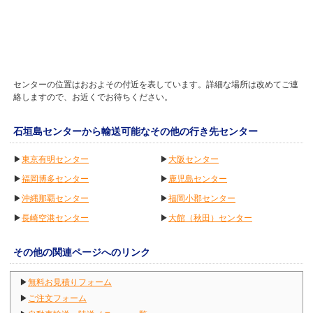
センターの位置はおおよその付近を表しています。詳細な場所は改めてご連
絡しますので、お近くでお待ちください。
石垣島センターから輸送可能なその他の行き先センター
▶
東京有明センター
▶
大阪センター
▶
福岡博多センター
▶
鹿児島センター
▶
沖縄那覇センター
▶
福岡小郡センター
▶
長崎空港センター
▶
大館（秋田）センター
その他の関連ページへのリンク
▶
無料お見積りフォーム
▶
ご注文フォーム