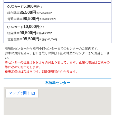
5,000
QUOカード
円
分：
85,500円
軽自動車
※税込94,050円
90,500円
普通自動車
※税込99,550円
10,000
QUOカード
円
分：
90,500円
軽自動車
※税込99,550円
95,500円
普通自動車
※税込105,050円
石垣島センターから福岡小郡センターまでのセンターのご案内です。
お車のお持ち込み、お引き取りの際は下記の地図のセンターまでお越し下さ
い。
※センターの位置はおおよその付近を表しています。正確な場所はご利用の
際に改めてお伝えします。
※表示価格は税抜きです。別途消費税がかかります。
石垣島センター