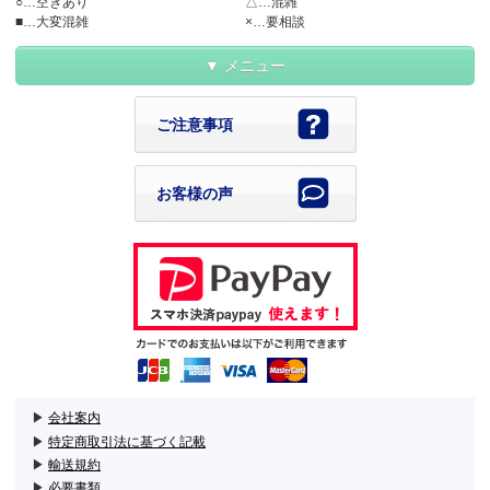
○…空きあり
△…混雑
■…大変混雑
×…要相談
メニュー
ご注意事項
お客様の声
▶
会社案内
▶
特定商取引法に基づく記載
▶
輸送規約
▶
必要書類