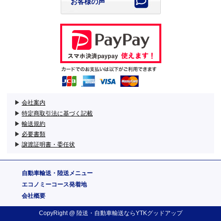
お客様の声
▶
会社案内
▶
特定商取引法に基づく記載
▶
輸送規約
▶
必要書類
▶
譲渡証明書・委任状
自動車輸送・陸送メニュー
エコノミーコース発着地
会社概要
CopyRight @
陸送・自動車輸送
ならYTKグッドアップ