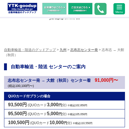
Warning
: Undefined array key "HTTP_ACCEPT_LANGUAGE" in
Menu
/home/xs483473/jikai.jp/public_html/wp-content/themes/ytk2018/header-
yard.php
on line
50
自動車輸送・陸送のグッドアップ
>
九州
>
志布志センター発
> 志布志 → 大館
（秋田）
自動車輸送・陸送 センターのご案内
91,000円〜
志布志センター発 → 大館（秋田）センター着
(税込100,100円〜)
QUOカード付プランの場合
93,500円
3,000
(QUOカード
円
分)
※税込102,850円
95,500円
5,000
(QUOカード
円
分)
※税込105,050円
100,500円
10,000
(QUOカード
円
分)
※税込110,550円