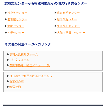
志布志センターから輸送可能なその他の行き先センター
▶
苫小牧センター
▶
東京有明センター
▶
名古屋センター
▶
新千歳センター
▶
大阪センター
▶
東京品川センター
▶
札幌センター
▶
大館（秋田）センター
その他の関連ページへのリンク
▶
無料お見積りフォーム
▶
ご注文フォーム
▶
自動車輸送・陸送メニュー 一覧
▶
はじめてご利用される方はこちら
▶
お客様の声
▶
輸送規約