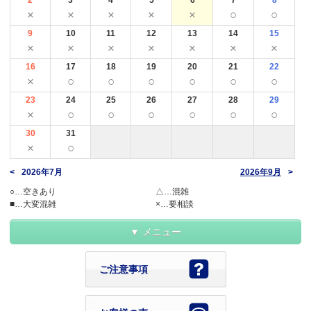
×
×
×
×
×
○
○
9
10
11
12
13
14
15
×
×
×
×
×
×
×
16
17
18
19
20
21
22
×
○
○
○
○
○
○
23
24
25
26
27
28
29
×
○
○
○
○
○
○
30
31
×
○
2026年7月
2026年9月
○…空きあり
△…混雑
■…大変混雑
×…要相談
メニュー
ご注意事項