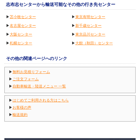
志布志センターから輸送可能なその他の行き先センター
▶
苫小牧センター
▶
東京有明センター
▶
名古屋センター
▶
新千歳センター
▶
大阪センター
▶
東京品川センター
▶
札幌センター
▶
大館（秋田）センター
その他の関連ページへのリンク
▶
無料お見積りフォーム
▶
ご注文フォーム
▶
自動車輸送・陸送メニュー 一覧
▶
はじめてご利用される方はこちら
▶
お客様の声
▶
輸送規約