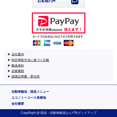
お客様の声
▶
会社案内
▶
特定商取引法に基づく記載
▶
輸送規約
▶
必要書類
▶
譲渡証明書・委任状
自動車輸送・陸送メニュー
エコノミーコース発着地
会社概要
CopyRight @
陸送・自動車輸送
ならYTKグッドアップ