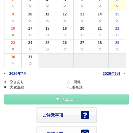
×
×
×
×
×
×
×
9
10
11
12
13
14
15
×
×
×
×
×
×
×
16
17
18
19
20
21
22
×
○
○
○
○
○
○
23
24
25
26
27
28
29
×
○
○
○
○
○
○
30
31
×
○
2026年7月
2026年9月
○…空きあり
△…混雑
■…大変混雑
×…要相談
メニュー
ご注意事項