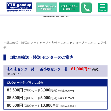
Warning
: Undefined array key "HTTP_ACCEPT_LANGUAGE" in
Menu
/home/xs483473/jikai.jp/public_html/wp-content/themes/ytk2018/header-
yard.php
on line
50
自動車輸送・陸送のグッドアップ
>
九州
>
志布志センター発
> 志布志 → 苫小
牧
自動車輸送・陸送 センターのご案内
81,000円〜
志布志センター発 → 苫小牧センター着
(税込
89,100円〜)
QUOカード付プランの場合
83,500円
3,000
(QUOカード
円
分)
※税込91,850円
85,500円
5,000
(QUOカード
円
分)
※税込94,050円
90,500円
10,000
(QUOカード
円
分)
※税込99,550円