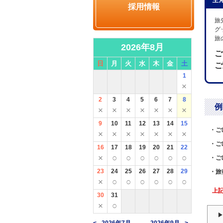
採用情報
旅
グ
旅
2026年8月
ご
日
月
火
水
木
金
土
ご
1
×
2
3
4
5
6
7
8
例
×
×
×
×
×
×
×
9
10
11
12
13
14
15
・ご
×
×
×
×
×
×
×
・ご
16
17
18
19
20
21
22
×
○
○
○
○
○
○
・ご
23
24
25
26
27
28
29
・旅
×
○
○
○
○
○
○
上
30
31
×
○