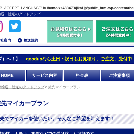
"HTTP_ACCEPT_LANGUAGE" in
/home/xs483473/jikai.jp/public_html/wp-content/t
車輸送・陸送のグッドアップ
会社案内
輸送規約
プ）へ！】
goodupなら土日・祝日もお見積り、ご注文、受付中
HOME
サービス内容
料金表
ご注意事項
車輸送・陸送のグッドアップ
> 旅先マイカープラン
旅先マイカープラン
先でマイカーを使いたい。そんなご希望を叶えます！
港や駅、ホテル、旅館などでの受け渡しも可能です。