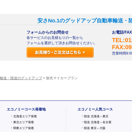
安さNo.1のグッドアップ自動車輸送・
フォームからのお問合せ
お電話/F
各サービスのお見積もりの一覧から
TEL:01
フォームを選択して頂きお問合せください。
FAX:09
営業時間9:00
輸送・陸送のグッドアップ
> 旅先マイカープラン
エコノミーコース発着地
エコノミー人気コース
・
・
北海道エリア発着
陸送 北海道⇔東京
・
・
東北エリア発着
陸送 北海道⇔名古屋
・
・
関東エリア発着
陸送 東京⇔大阪