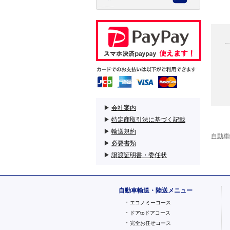
▶
会社案内
▶
特定商取引法に基づく記載
▶
輸送規約
自動車
▶
必要書類
▶
譲渡証明書・委任状
自動車輸送・陸送メニュー
・
エコノミーコース
・
ドアtoドアコース
・
完全お任せコース