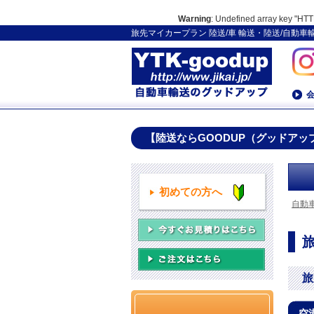
Warning
: Undefined array key 
旅先マイカープラン 陸送/車 輸送・陸送/自動
【陸送ならGOODUP（グッドアッ
初めての方へ
自動
旅
空