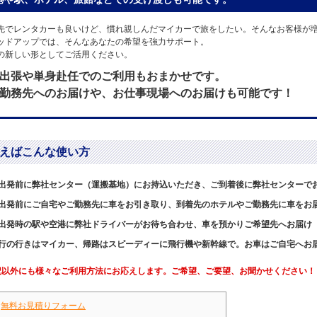
先でレンタカーも良いけど、慣れ親しんだマイカーで旅をしたい。そんなお客様が
ッドアップでは、そんなあなたの希望を強力サポート。
の新しい形としてご活用ください。
出張や単身赴任でのご利用もおまかせです。
勤務先へのお届けや、お仕事現場へのお届けも可能です！
えばこんな使い方
出発前に弊社センター（運搬基地）にお持込いただき、ご到着後に弊社センターで
出発前にご自宅やご勤務先に車をお引き取り、到着先のホテルやご勤務先に車をお
出発時の駅や空港に弊社ドライバーがお待ち合わせ、車を預かりご希望先へお届け
行の行きはマイカー、帰路はスピーディーに飛行機や新幹線で。お車はご自宅へお
記以外にも様々なご利用方法にお応えします。ご希望、ご要望、お聞かせください！
▶
無料お見積りフォーム