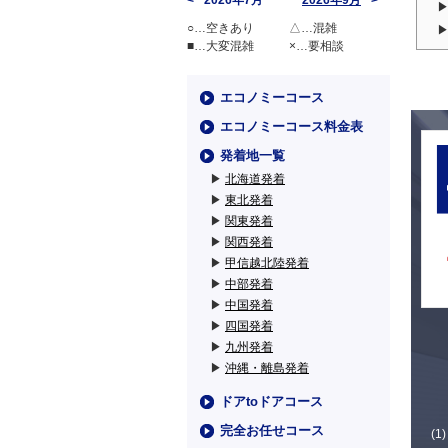
2026年7月
2026年9月
○…空きあり
△…混雑
■…大変混雑
×…要相談
エコノミーコース
エコノミーコース料金表
発着地一覧
▶
北海道発着
▶
東北発着
▶
関東発着
▶
関西発着
▶
甲信越北陸発着
▶
中部発着
▶
中国発着
▶
四国発着
▶
九州発着
▶
沖縄・離島発着
ドアtoドアコース
完全お任せコース