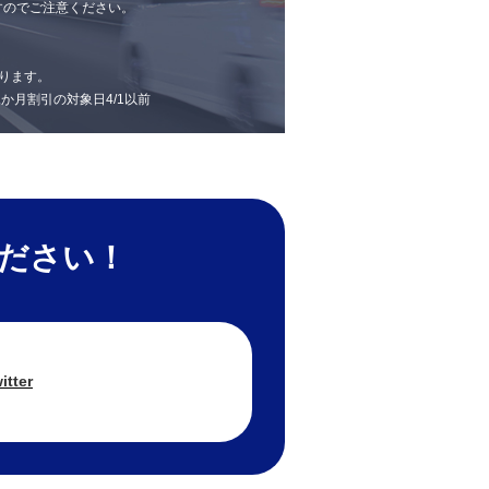
すのでご注意ください。
ります。
 1か月割引の対象日4/1以前
ください！
itter