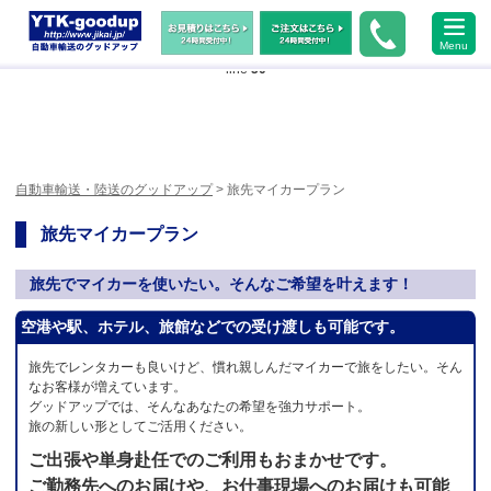
Warning
: Undefined array key "HTTP_ACCEPT_LANGUAGE" in
Menu
/home/xs483473/jikai.jp/public_html/wp-content/themes/ytk2018/header.php
on
line
50
自動車輸送・陸送のグッドアップ
> 旅先マイカープラン
旅先マイカープラン
旅先でマイカーを使いたい。そんなご希望を叶えます！
空港や駅、ホテル、旅館などでの受け渡しも可能です。
旅先でレンタカーも良いけど、慣れ親しんだマイカーで旅をしたい。そん
なお客様が増えています。
グッドアップでは、そんなあなたの希望を強力サポート。
旅の新しい形としてご活用ください。
ご出張や単身赴任でのご利用もおまかせです。
ご勤務先へのお届けや、お仕事現場へのお届けも可能