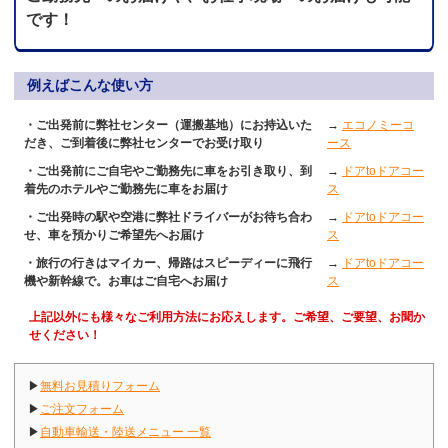
です！
例えばこんな使い方
・ご出発前に弊社センター（運搬基地）にお持込いた
→
エコノミーコ
だき、ご到着後に弊社センターでお受け取り
ース
・ご出発前にご自宅やご勤務先に車をお引き取り、到
→
ドアtoドアコー
着先のホテルやご勤務先に車をお届け
ス
・ご出発時の駅や空港に弊社ドライバーがお待ち合わ
→
ドアtoドアコー
せ、車を預かりご希望先へお届け
ス
・旅行の行きはマイカー、帰路はスピーディーに飛行
→
ドアtoドアコー
機や新幹線で。お車はご自宅へお届け
ス
上記以外にも様々なご利用方法にお応えします。ご希望、ご要望、お聞か
せください！
▶
無料お見積りフォーム
▶
ご注文フォーム
▶
自動車輸送・陸送メニュー 一覧