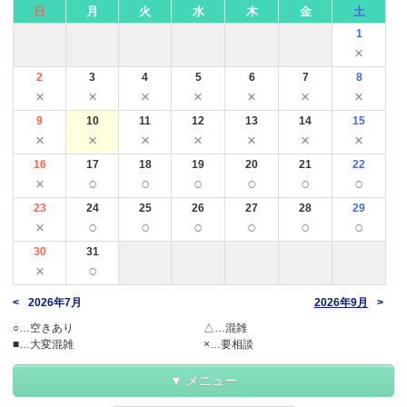
日
月
火
水
木
金
土
1
×
2
3
4
5
6
7
8
×
×
×
×
×
×
×
9
10
11
12
13
14
15
×
×
×
×
×
×
×
16
17
18
19
20
21
22
×
○
○
○
○
○
○
23
24
25
26
27
28
29
×
○
○
○
○
○
○
30
31
×
○
2026年7月
2026年9月
○…空きあり
△…混雑
■…大変混雑
×…要相談
メニュー