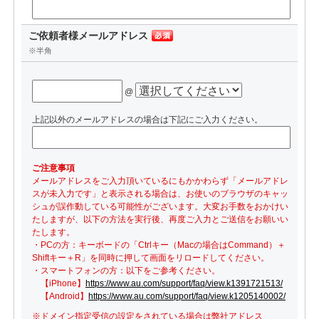
ご依頼者様メールアドレス
※半角
@
上記以外のメールアドレスの場合は下記にご入力ください。
ご注意事項
メールアドレスをご入力頂いているにもかかわらず「メールアドレ
スが未入力です」と表示される場合は、お使いのブラウザのキャッ
シュが誤作動している可能性がございます。大変お手数をおかけい
たしますが、以下の方法を実行後、再度ご入力とご送信をお願いい
たします。
・PCの方：キーボードの「Ctrlキー（Macの場合はCommand）＋
Shiftキー＋R」を同時に押して画面をリロードしてください。
・スマートフォンの方：以下をご参考ください。
【iPhone】
https://www.au.com/support/faq/view.k1391721513/
【Android】
https://www.au.com/support/faq/view.k1205140002/
※ドメイン指定受信の設定をされている場合は弊社アドレス