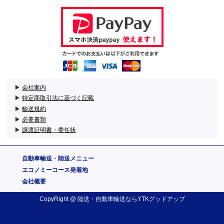
▶
会社案内
▶
特定商取引法に基づく記載
▶
輸送規約
▶
必要書類
▶
譲渡証明書・委任状
自動車輸送・陸送メニュー
エコノミーコース発着地
会社概要
CopyRight @
陸送・自動車輸送
ならYTKグッドアップ