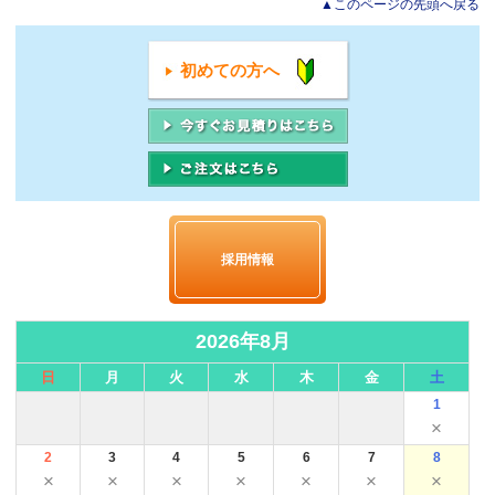
▲このページの先頭へ戻る
初めての方へ
採用情報
2026年8月
日
月
火
水
木
金
土
1
×
2
3
4
5
6
7
8
×
×
×
×
×
×
×