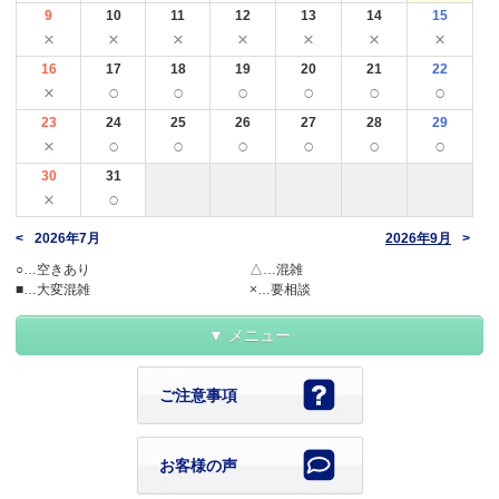
9
10
11
12
13
14
15
×
×
×
×
×
×
×
16
17
18
19
20
21
22
×
○
○
○
○
○
○
23
24
25
26
27
28
29
×
○
○
○
○
○
○
30
31
×
○
2026年7月
2026年9月
○…空きあり
△…混雑
■…大変混雑
×…要相談
メニュー
ご注意事項
お客様の声