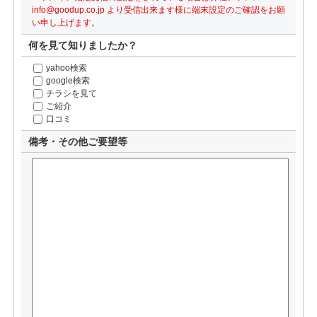
info@goodup.co.jp より受信出来ます様に端末設定のご確認をお願
い申し上げます。
何を見て知りましたか？
yahoo検索
google検索
チラシを見て
ご紹介
口コミ
備考・その他ご要望等