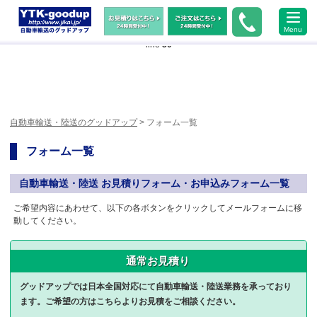
Warning
: Undefined array key "HTTP_ACCEPT_LANGUAGE" in
Menu
/home/xs483473/jikai.jp/public_html/wp-content/themes/ytk2018/header.php
on
line
50
自動車輸送・陸送のグッドアップ
> フォーム一覧
フォーム一覧
自動車輸送・陸送 お見積りフォーム・お申込みフォーム一覧
ご希望内容にあわせて、以下の各ボタンをクリックしてメールフォームに移
動してください。
通常お見積り
グッドアップでは日本全国対応にて自動車輸送・陸送業務を承っており
ます。ご希望の方はこちらよりお見積をご相談ください。