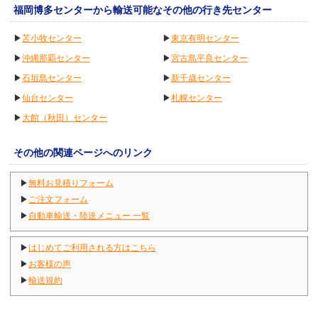
福岡博多センターから輸送可能なその他の行き先センター
▶
苫小牧センター
▶
東京有明センター
▶
沖縄那覇センター
▶
宮古島平良センター
▶
石垣島センター
▶
新千歳センター
▶
仙台センター
▶
札幌センター
▶
大館（秋田）センター
その他の関連ページへのリンク
▶
無料お見積りフォーム
▶
ご注文フォーム
▶
自動車輸送・陸送メニュー 一覧
▶
はじめてご利用される方はこちら
▶
お客様の声
▶
輸送規約