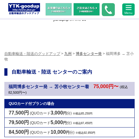
Warning
: Undefined array key "HTTP_ACCEPT_LANGUAGE" in
Menu
/home/xs483473/jikai.jp/public_html/wp-content/themes/ytk2018/header-
yard.php
on line
50
自動車輸送・陸送のグッドアップ
>
九州
>
博多センター発
> 福岡博多 → 苫小
牧
自動車輸送・陸送 センターのご案内
75,000円〜
福岡博多センター発 → 苫小牧センター着
(税込
82,500円〜)
QUOカード付プランの場合
77,500円
3,000
(QUOカード
円
分)
※税込85,250円
79,500円
5,000
(QUOカード
円
分)
※税込87,450円
84,500円
10,000
(QUOカード
円
分)
※税込92,950円