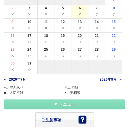
×
2
3
4
5
6
7
8
×
×
×
×
×
○
○
9
10
11
12
13
14
15
×
×
×
×
×
×
×
16
17
18
19
20
21
22
×
○
○
○
○
○
○
23
24
25
26
27
28
29
×
○
○
○
○
○
○
30
31
×
○
2026年7月
2026年9月
○…空きあり
△…混雑
■…大変混雑
×…要相談
メニュー
ご注意事項