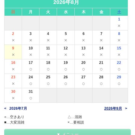
2026年8月
日
月
火
水
木
金
土
1
×
2
3
4
5
6
7
8
×
×
×
×
×
×
×
9
10
11
12
13
14
15
×
×
×
×
×
×
×
16
17
18
19
20
21
22
×
○
○
○
○
○
○
23
24
25
26
27
28
29
×
○
○
○
○
○
○
30
31
×
○
2026年7月
2026年9月
○…空きあり
△…混雑
■…大変混雑
×…要相談
メニュー