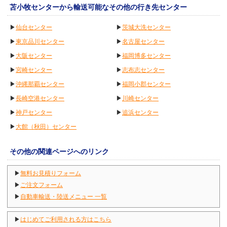
苫小牧センターから輸送可能なその他の行き先センター
▶
仙台センター
▶
茨城大洗センター
▶
東京品川センター
▶
名古屋センター
▶
大阪センター
▶
福岡博多センター
▶
宮崎センター
▶
志布志センター
▶
沖縄那覇センター
▶
福岡小郡センター
▶
長崎空港センター
▶
川崎センター
▶
神戸センター
▶
追浜センター
▶
大館（秋田）センター
その他の関連ページへのリンク
▶
無料お見積りフォーム
▶
ご注文フォーム
▶
自動車輸送・陸送メニュー 一覧
▶
はじめてご利用される方はこちら