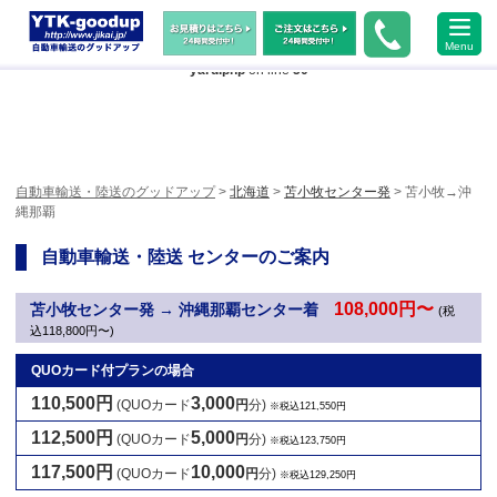
Warning
: Undefined array key "HTTP_ACCEPT_LANGUAGE" in
Menu
/home/xs483473/jikai.jp/public_html/wp-content/themes/ytk2018/header-
yard.php
on line
50
自動車輸送・陸送のグッドアップ
>
北海道
>
苫小牧センター発
> 苫小牧→沖
縄那覇
自動車輸送・陸送 センターのご案内
108,000円〜
苫小牧センター発 → 沖縄那覇センター着
(税
込118,800円〜)
QUOカード付プランの場合
110,500円
3,000
(QUOカード
円
分)
※税込121,550円
112,500円
5,000
(QUOカード
円
分)
※税込123,750円
117,500円
10,000
(QUOカード
円
分)
※税込129,250円