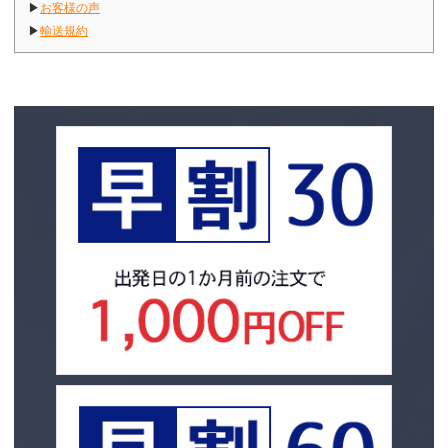
▶
お客様の声
▶
輸送規約