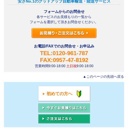
１、当社及び輸送会社は、当該車両を依頼主或いは依頼主の指定先に引き渡
安さNo.1のグッドアップ自動車輸送・陸送サービス
※ Google Analytics™はGoogle Inc.の登録商標です。
す までの間、善良なる管理者の注意をもって管理するもとします。 また、
当社及び輸送会社が輸送の安全を確保するために必要と判断した場合に
フォームからのお問合せ
2-7.広告配信について
は、依頼主に通知することなく付属物の取り外し等、必要な措置をとること
各サービスのお見積もりの一覧から
当社では、広告配信事業者が提供するプログラムを利用し、特定のサイトに
が できるものとします。
フォームを選択して頂きお問合せください。
おいて行動ターゲティング広告（サイト閲覧情報などをもとにお客様の興
味・関心にあわせて広告を配信する広告手法）を行うために、クッキーを使
但し、依頼主の指定先に引き渡す際に原状回復を行うものとします。 ２、
用しています。広告配信事業者は、当該クッキーを使用して広告を配信して
依頼主及び依頼主の指定先が引取りをしなかった場合、自己のものを同一
います。これらの広告の無効化を希望される方は以下の広告配信事業者のペ
の注意を持って管理をすれば、足りるものとします。
ージからクッキーの使用を無効にすることができます。
お電話/FAXでのお問合せ・お申込み
Yahoo オプトアウトページ
第8 条（損害賠償責任）
TEL:0120-961-787
Google オプトアウトページ
Facebook オプトアウトページ
FAX:0957-47-8192
１、当社及び輸送会社が依頼主及び依頼主の指定先に引き渡すまでの間に当
Twitter オプトアウトページ
営業時間9:00-18:00
土日祝
9:00-18:00
社 及び輸送会社の過失により当該車両に毀損又は減滅が生じた場合、下記
Criteo オプトアウトページ
の範囲 でその損害を賠償します。
▲このページの先頭へ戻る
2-8.本ポリシーの継続的改善
一、当該車両が滅失した場合は、輸送会社が契約する損害保険会社の査定に
当社は、情報技術の発展や社会的要請の変化等を踏まえて、本ポリシーを適
基 づく車両代相当額とします。
宜見直し、収集した情報の取り扱いについて、継続的な改善に努めて参りま
初めての方へ
す。
二、当該車両が毀損した場合は、輸送会社が契約する損害保険会社の査定に
基 づく補修費用とします。
3.ウェブサイトの御利用について
当社のウェブサイトhttps://www.jikai.jp/（以下、本ウェブサイトといいま
三、当社及び輸送会社が依頼主の指定先に当該車両を引き渡すまでに生じた
す）の御利用は、以下の条件を遵守いただく必要があります。なお、各条件
事 故等により、当社及び輸送会社が第三者に損害を与えたときは、法律上
は適宜変更されることがありますので、常に最新の情報を御確認ください。
の損害 賠償の範囲内において第三者に対する損害を賠償します。