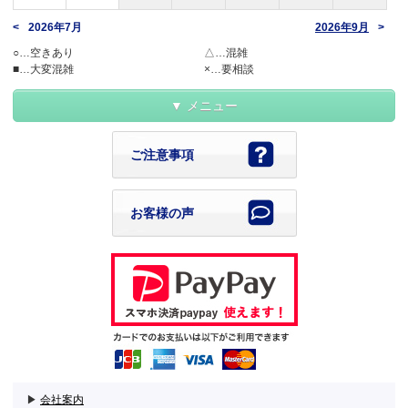
三、同盟罷業、同盟怠業、社会的騒憂その他の事変、強盗による損害 四、
不可抗力による火災による損害
3-4.準拠法および管轄裁判所
2026年7月
2026年9月
本ウェブサイトに関わる事項については、すべて日本国法に準拠します。ま
○…空きあり
△…混雑
五、当該車両運送中における地震、津波、高潮、大水、暴風雨、地すべり、
た、本ウェブサイトに関わる全ての紛争については、東京地方裁判所を第一
■…大変混雑
×…要相談
山 崩れ等その他の天災による損害
審の専属管轄裁判所とします。
4.お問い合わせ窓口
六、法令または公権力の発動による当社の責によらない運送の差し止め、開
メニュー
当社のプライバシーポリシー等に関するお問い合わせは、以下窓口宛にお願
封、没収、差押えまたは第三者への引渡しによる損害
いいたします。恐れ入りますが、電話でのお問い合わせは受け付けておりま
せん。
七、当該車両の内装部品（カーオーディオ・ナビゲーション・スピーカー
ご注意事項
（1）郵送の場合
等） の動作不良や紛失・盗難による損害
東京都大田区蒲田4-37-5 ハネサム22 5階
株式会社YTK プライバシーポリシー/個人情報お問い合わせ窓口宛
八、天候、天災、災害等やむを得ない事情による到着日時の遅延による、時
（2）Webからご連絡の場合
お客様の声
間 人件費的損害
株式会社YTK 個人情報お問合わせ窓口（
こちら
）宛
九、車両運送中における、第8 条第3 項に定める積載物の滅失・毀損又は当
2020年2月13日
該 積載物に起因する損害
株式会社YTK
代表取締役 城谷 桂一郎
3.当社は、車両の利用運送において当該車両への貴重品（金銭、有価証券、
宝 石、絵画、カセットテープ、コンパクトディスク、DVD、書籍等）、経
済的価 値を持つ物、重要書類、壊れやすい物、車載品（ナビ・ETC 装置
等）、マフラ ー、アルミホイール等の自動車部品、動植物、爆発・発火そ
の他運送上の危険 を生ずるおそれのある危険物等の積載物の搭載はお断り
しています。
▶
会社案内