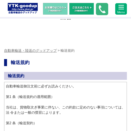
Warning
: Undefined array key "HTTP_ACCEPT_LANGUAGE" in
Menu
/home/xs483473/jikai.jp/public_html/wp-content/themes/ytk2018/header.php
on
line
50
自動車輸送・陸送のグッドアップ
> 輸送規約
輸送規約
輸送規約
自動車輸送御注文前に必ずお読みください。
第1 条（輸送規約の適用範囲）
当社は、貨物取次ぎ事業に伴ない、この約款に定めのない事項については、
法 令または一般の慣習によります。
第2 条（輸送契約）