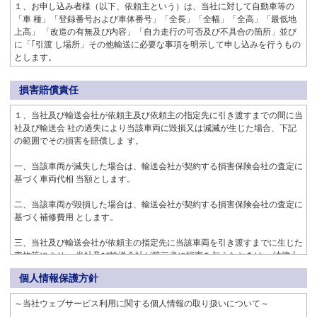
１、お申し込み者様（以下、依頼主という）は、当社に対して自動車等の
「車 種」「登録番号および車体番号」「全長」「全幅」「全高」「最低地
上高」 「改造の有無及び内容」「自力走行の可否及び不具合の箇所」並び
に「｢引渡 し場所」その他輸送に必要な事項を明示して申し込みを行うもの
とします。
２、当社は前項のお申し込みを受けた際には、本約款第11 条の標準料金に
損害賠償責任
て輸 送するものとします。なお、自動車等を引き取る際に輸送不可車両と
判明した 場合は、直ちに依頼者に通知します。
１、当社及び輸送会社が依頼主及び依頼主の指定先に引き渡すまでの間に当
社及び輸送会 社の過失により当該車両に毀損又は減滅が生じた場合、下記
３、当該車両の引渡し場所は、依頼主の指定した場所とします。
の範囲でその損害を賠償しま す。
４、当社が第1 項の申し込みを受けた時点で輸送契約は成立するものとしま
一、当該車両が滅失した場合は、輸送会社が契約する損害保険会社の査定に
す。
基づく車両代相 当額とします。
５、第4 項の契約が成立した後の依頼主の都合による契約解除（キャンセ
二、当該車両が毀損した場合は、輸送会社が契約する損害保険会社の査定に
ル） の場合は、解除手数料として輸送代金の30%を最低限とし、依頼主の
基づく補修費用 とします。
負担とし ます。金額は輸送区間及び輸送状況により異なります。輸送前日
のキャンセル の場合は輸送代金より50%のキャンセル料、当日キャンセル
三、当社及び輸送会社が依頼主の指定先に当該車両を引き渡すまでに生じた
の場合は陸送代金 より100%のキャンセル料となります。
事故等により、 当社及び輸送会社が第三者に損害を与えたときは 、法律上
の損害賠償の範囲内において第 三者に対する損害を賠償します。
６、第一項で申込を行う自動車等に特異な事情がある場合、依頼主は当社に
個人情報保護方針
対 し「取扱上の注意事項」等の提示をするものとします。
四、当社及び輸送会社の当該車両の一部滅失又は毀損についての責任は、依
～当社ウェブサービス利用に関する個人情報の取り扱いについて～
頼主が留保しな いで当該車両を受け取ったときに消滅します。またそれが
７、引取時及び納車時には、株式会社YTK が定める「車両点検票」に基づ