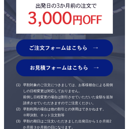
が、当社では取得したデータから個人を識別できる可能性があったとして
した場 合、ある いは当社が、引取時立会人または代理の引取時立会人の責
八、当該車両に別紙記載の貴重品、経済的価値を持つ物、重要書類、壊れや
も、その再識別化は行いません。
により「車両点検票」を渡すこと ができない場合は、当社は引取後の本件
す い物、 車載品、動植物、爆発・発火、放射能汚染その他運送上の危険を
車両に関する一切の責任を負いません。
生ず るおそれのある危険物等の積載物が搭載されているとき。但し、車両
2-2.当社が収集する個人情報について
燃料は除 きます。
当社は、当社サービスの提供、資料請求への対応、セミナー参加者の募集等
15.無人引取、無人納車の場合は本件車両に関する一切の責任を負いませ
を行う際に、ユーザーの氏名、電子メールアドレス、所属先名称等の個人情
ん。
第5 条（引取不能時及び引渡し不能時の費用負担）
報を収集することがあります。ユーザーは当社からの個人情報の収集を拒否
16.降雪時のスタットレスタイヤおよびチェーン未装着時の事故など依頼主
することができますが、個人情報の提供が適切になされなかった場合は、適
による運送準備 不足による損害
１、輸送会社が依頼主の申込内容に基づき当該車両の引取りを行おうとした
切なサービスの提供等を受けることができません。なお、個人情報の取扱い
と き、依頼主の責に帰すべき事由により引取りが不可能になった場合、当
については、「1.個人情報保護方針」も御参照ください。
17.夜間又は雨天等、車両状態の確認が困難な状況により発見しえなかった
社が要 した費用は依頼主の負担とします。
車両の傷等
2-3.当社が取集する情報の利用目的
２、輸送会社が依頼主の申込内容に基づき当該車両の引渡しを行おうとした
当社は、収集した情報を、次のために利用します。また、利用目的の達成に
●エコノミー・ドア TO エコノミー・エコノミー TO ドアコースご利用時の
と き、依頼主の責に帰すべき事由により引取りが不可能となった場合、当
必要な範囲で、当社のパートナー会社と共同利用することがあります。
車両損害（内 外装傷・機関系・消耗品・車載品・外装パーツ・アンテナ・
社が要 した費用は依頼主の負担とします。
広告効果の測定・改善
ポール等）については、船舶乗 船中の海難事故による損傷・損害以外は補
行動ターゲティング広告の配信
償できません。
第6 条（第三者への輸送）
市場分析、マーケティング
早割対象のご注文につきましては、お客様都合による前倒
●外装についての補償は人為的による傷以外は免責となります。
性別等のデモグラフィック情報の類推
例）ドアノブの折れやガラスのヒビ・割れ・塗装のクラック・割れ この様
しの日程変更は対応しておりません。
当該車両を依頼主以外の第三者へ輸送し、その輸送代金を依頼主が負担する
不正行為の監視
な症状は寒冷地に移動をする際に見受けられるますので弊社では経年劣化と
前倒し日程変更の場合は割引させていただいた金額を追加
場 合で、当該第三者が車両受け取りを拒否した場合の輸送に関わる料金の
広告閲覧頻度の制御
判断致します。
支払い と本件車両の処理方法は下記に従います。
請求させていただきますのでご注意ください。
当社サービスに関する情報提供
早割利用の場合は他の割引との併用はできかねます。
当社サービスの販売、提供
一、当該第三者が当該車両を拒否した場合でも、輸送に対する請求権は発生
セミナー、イベント、展示会の御案内
※即決割、ネット注文割等
し ます。
契約の履行（当社サービスのサポートを含みます）
早割の期日はご注文いただきました出発日から１か月前2
商談、お問い合わせ対応
か月前３か月前の日になります。
二、前項の場合、輸送会社は当該車両を当社或いは当社の指定する保管場所