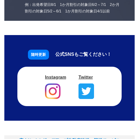
当社の採用活動（直接・間接を問わず当社の採用選考に自らの意思をもって
例：出発希望日8/1 1か月割引の対象日6/2～7/1 2か月
に 持ち帰り保管するものとし、当社は依頼主に対し持ち帰りの輸送料金及
応募した場合に限ります）
び保管 料金を請求することができるものとします。
割引の対象日5/2～6/1 1か月割引の対象日4/1以前
2-4.取得した情報の管理について
三、当社は依頼主に受け取りが拒否された旨を連絡し、依頼主は当社の指示
当社は、収集した情報を正確かつ最新の内容に保つよう努めるとともに、不
す る場所及び日時に従い、当該車両の返還を受けるものとします。
正なアクセス、改ざん、漏えい、滅失及び毀損から保護するため、必要かつ
適切な安全管理措置を講じます。
四、依頼主は、返還を受ける際に、当該車両の返還までに要した輸送料金及
当社サービスで取得する情報に対するセキュリティ管理には細心の注意を払
び 保管料金を直ちに支払うものとします。
います。
当社サーバーに格納されるいかなるデータも、機密情報として扱われ、一般
公式SNSもご覧ください！
五、依頼主が前項料金を支払わない場合には、当社は当該車両の返還を行わ
には利用できない様にしております。
な い場合があります。当該車両が依頼主以外の所有であっても同様としま
当社従業員の中でも業務遂行上必要な者しか情報にアクセスできないように
す。
制限を定めております。
Instagram
Twitter
六、当社が前三項に定める連絡を行い、一ヶ月経過後も依頼主が当該車両を
2-5.委託先の監督
引 き取らない場合には、当社は依頼主に連絡することなく、当社の定める
当社は、収集した情報の取扱いを委託する場合があります。その場合には、
方法、 時期、金額にて当該車両を処分し、その代金を当社の依頼主に対す
情報の預託に係わる基本契約等の必要な契約を締結し、委託を受けた者に対
る債権（本 約款以外の契約に基づく債権を含みます）に充当することがで
する必要かつ適切な監督をおこないます。
きるものとしま す。
2-6.Google Analytics™の使用について
七、当該車両の処分に際し費用が発生した場合は、処分までに要した保管費
本ウェブサイトではトラフィックデータの取得のため、Google Analytics™
用 及び当該車両の処分費用は依頼主の負担とします。
を使用しています。Google Analytics™によるクッキーの利用を拒否したい
場合は、 Google Analytics™の提供するサイトよりオプトアウトが可能で
第7 条（注意義務）
す。
Google アナリティクス オプトアウト アドオン