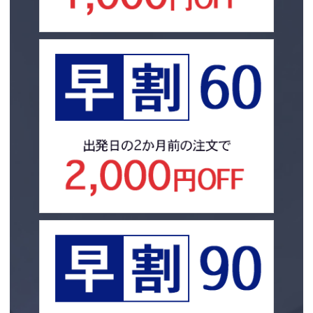
対応をさせていただきます。
区間が 生じます。その輸送区間の輸送に際する当該車両の燃料・油脂等の
個人情報保護マネジメントシステムは、当社を取り巻く環境の変化を踏ま
7.地震、津波、大水、高潮、暴風雨、地すべり、山崩れ、竜巻、台風、噴
消費分は依 頼主の負担となります。
え、適時・適切に見直してその改善を継続的に推進します。
火、火災、落雷、 雪崩、洪水、冠水、落石、落雪、倒木、黄砂、土石流
本方針は、全ての従業者に配付して周知させるとともに、当社のホームペー
等、同盟罷業、法令または公権力の発 動により生じた損害
第4 条（引取及び引き受け拒絶）
ジ、パンフレットなどに掲載することにより、いつでもどなたにも入手可能
な措置を取るものとします。
8.引取時及び納車時立会人、または代理の引取時・納車時立会人の故意また
１、依頼主は、当社が指定した輸送会社（以下「輸送会社」という）が当該
は過失による損 害
車 両を引き取るまでに、当該車両の金銭、有価証券、宝石、絵画、カセッ
2.プライバシーポリシー
トテー プ・CD・DVD、書籍及び固定されていない機器（取り外し可能なカ
2-1.ブラウザに発行するユニークIDと、個人を特定できない情報の取得につ
9.本件車両の性質による発火、爆発、むれ、かび、腐敗、変色、さびその他
ーナビゲー ションシステム等）等経済的価値を持つものを撤去するものと
いて
これに類似する 事由による損害
し、依頼主また は引渡し者が撤去しなかった場合には、当社及び輸送会社
当社の提供するサービスでは、ユーザーが閲覧するブラウザ毎に一意の文字
はその減失毀損等の 責任を負いません。
列で構成されるID（以下、ユニークID）をランダムに発行しています。また
10.不可抗力による火災による損害
当社サービスをご利用のサイトにおいて、そのサイトのユーザーの行動履歴
２、当社は、次の一に該当する場合には、運送の引き受けを拒絶することが
情報、属性情報を取得することがあります。
11.本件車両引取りから納車ま でにおいて、第 2 条第 7 項に定める「車両点
あ ります。
ブラウザ送信情報については以下の情報を取得することがあります。
検票」に基づい た確認点検で発見が困難な微細な傷
IPアドレスは、ユーザーのサイトを閲覧しているおおよその地域の特定に使
一、当該運送の申し込みが、この約款によらないものであるとき。
用されます。
12.当社が定めた「車両点検票」による本件車両の傷の確認点検を、引取時
二、依頼主が、前条第１項の規定による明告をしなかったとき、または虚偽
閲覧したサイトのURL、リファラ（検索ワード）、アクセス日時はユーザ
及び納車時立会 人、または代理の引取時・納車時立会人が拒否した場合の
の 告示を行ったとき。
ーの行動を蓄積、分析するために使用されます。
本件車両の傷
三、当該車両を輸送するに適する設備を有する貨物自動車及び貨物自動車運
ブラウザのユーザーエージェント情報はユーザーが使用しているブラウザの
送 業者を確保できないとき。
識別に使用されます。
13.当社は、申込者の指図に応じた本件車両の中止、返送により、引取時及
四、当該運送に関し、依頼主から特別の負担を求められたとき。
ユーザー入力情報については以下の情報を取得することがあります。
び納車時立会人、 または代理の引取時・納車時立会人、その他の者に生じ
五、当該運送が、法令の規定又は公の秩序若しくは善良の風俗に反するもの
性別
た損害については、前項の規定を除 き、一切の責任を負いません。
で あるとき。
年齢
六、天災その他やむを得ない事由のあるとき。
これらのデータは、組み合わせることで個人を識別できる可能性があります
14.引取時立会人または代理の引取時立会人が「車両点検票」の受取を拒否
七、 車両が道路車両運送法等の法令に違反しているとき。