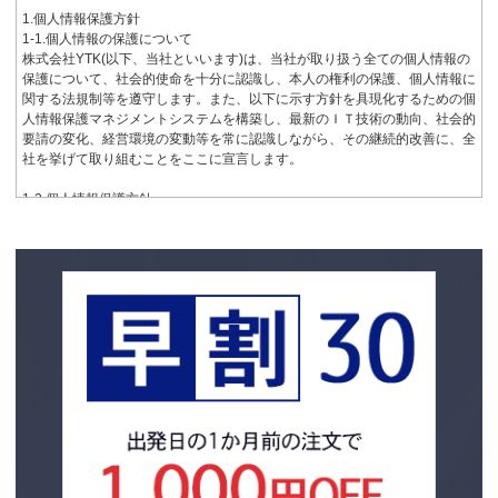
依頼主以外の指定先であっても 同様とします。
く車 両の傷等の確認点検を実施いたします。この確認点検は、簡易点検の
1.個人情報保護方針
ため、小 傷点検は省略いたします。詳しくは、「車両点検票」に記載をい
1-1.個人情報の保護について
２、免責事項
たします。
株式会社YTK(以下、当社といいます)は、当社が取り扱う全ての個人情報の
保護について、社会的使命を十分に認識し、本人の権利の保護、個人情報に
弊社では、輸送中に生じた次の損害については、免責とさせていただいてお
８、車両の確認点検の結果、お申込み時の内容と異なることが判明した場合
関する法規制等を遵守します。また、以下に示す方針を具現化するための個
ります。
に は、見積り料金の変更が発生する場合がございます。
人情報保護マネジメントシステムを構築し、最新のＩＴ技術の動向、社会的
要請の変化、経営環境の変動等を常に認識しながら、その継続的改善に、全
1.車両の欠陥、製造上の原因による外観品質の欠陥、自然の消耗による経時
９、輸送契約の完了は、本件車両をご指定の納車時立会人、または 代理の
社を挙げて取り組むことをここに宣言します。
劣化、虫害また は鳥害による損害
納 車時立会人に引渡した時点といたします。
1-2.個人情報保護方針
2.輸送中の飛び石による傷、走行車両からの落下物、跳ね上げ物、動物の衝
１０、当社または当社指定の輸送会社が車両の引取前点検をした結果、当該
個人情報は、当社の正当な事業遂行上並びに従業員の雇用、人事管理上必要
突、当て逃げ事 故、ガス、水道、油類、工場、危険物等の爆発事故、建造
車 両の種類及び性質が依頼主の提示した内容と異なる場合に当社は見積運
な範囲に限定して、取得・利用及び提供をし、特定された利用目的の達成に
物からの落下物や倒壊事故、重機 等の転倒事故、航空機部品・機体又は航
賃、請 求金額を変更できるものとします。
必要な範囲を超えた個人情報の取扱い（目的外利用）を行いません。また、
空機からの落下物、塗料・有害物質の付着による損 害
目的外利用を行わないための措置を講じます。
第3 条（輸送の方法）
個人情報のご本人の同意を得た場合または法令により許された場合を除き、
3.車両の機関上、消耗品の劣化による故障
個人情報を第三者に対し提供いたしません。また、個人情報を第三者に対し
例１） 通常輸送時のパワーウインドウの故障
１、当社は、依頼主の依頼を受け、輸送を行うにあたり、依頼主からの希望
提供する場合には、当該第三者に対し適切な管理を義務づけます。
例２） クラッチのワイヤー切れ、スベリ
輸 送条件を満たし、安全・確実な輸送を行うにあたり最善な手段を選択し
個人情報保護に関する法令、国が定める指針及びその他の規範を遵守致しま
例３） ライト、ウインカーの玉切れ
輸送を 行います。輸送の方法については当社の指定する方法・順路等にて
す。
例４） タイヤのパンク
行います。 諸事情により、手段・順路等を変更する場合においては、依頼
個人情報の漏えい、滅失、き損などのリスクに対しては、合理的な安全対策
4.通常輸送中におきた改造車両の不具合
主の損失となる 事項が特にない場合は依頼主への連絡なく変更する場合が
を講じて防止すべく事業の実情に合致した経営資源を注入し個人情報セキュ
あります。
リティ体制を継続的に向上させます。また、万一の際には速やかに是正措置
5.輸送中におきた積載物の 滅失・紛失・盗難・毀損による損害
を講じます。
２、輸送にあたっては、当社の指定する方法により行います。輸送にあたっ
個人情報取扱いに関する苦情及び相談に対しては、迅速かつ誠実に、適切な
6.確認点検での発見が困難な微細な傷
て は当社の指定する輸送会社の運転手が、当該車両を直接運転し輸送する