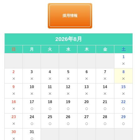
3-1.著作権について
四、当社及び輸送会社の当該車両の一部滅失又は毀損についての責任は、依
本ウェブサイト内のすべてのコンテンツ（文章・資料・画像・音声等） の
頼 主が留保しないで当該車両を受け取ったときに消滅します。 またそれが
著作権は、当社または正当な権利を有する第三者が保有します。利用目的、
採用情報
依頼主以外の指定先であっても同様とします。
利用媒体等の如何に係らず、本ウェブサイト内のすべて又は一部のコンテン
ツにつき、当社を含む各権利者の許諾を得ることなく無断で複製、転用等す
五、車両の毀損についての、小傷やガラスへの飛び石等軽微な傷等について
ることはできません。
は、免責となります。
2026年8月
3-2.商標権について
六、車両の瑕疵毀損についての申出は、車両受領前までとし、受領後の車両
本ウェブサイト内で使用される商号、商標、標章、ロゴマークなどに関する
日
月
火
水
木
金
土
状 態等に対するクレーム申出については賠償できません。
権利は、当社または正当な権利を有する第三者が保有し、不正競争防止法等
1
を含む法令で保護されています。本ウェブサイト内の全て又は一部の商号等
七、損害補償等に伴う修理期間中の代車費用、休業損失、営業補償その他一
×
につき、当社を含む各権利者の許諾を得ることなく無断で使用などすること
切 の間接損害・逸失利益については、当社はその責任を負わず、補償・負
はできません。
2
3
4
5
6
7
8
担等の 対応は致しかねます。
×
×
×
×
×
×
×
3-3.免責事項
2、損害賠償の範囲については、輸送運転中時等の過失による、車両下部(下
9
10
11
12
13
14
15
当社は、本ウェブサイトにつき、以下のとおり如何なる責任を負うものでは
回 り)は除く車両外装のみとし下記の範囲については、損害賠償の範囲外と
ありません。
×
×
×
×
×
×
×
なり ます。
（１）当社は、本ウェブサイトに掲出した内容について、如何なる保証をす
16
17
18
19
20
21
22
るものではなく、一切の責任を負いません。
一、当該車両の欠陥、製造上の原因による外観品質の欠陥、自然の消耗によ
×
○
○
○
○
○
○
（２）当社は、理由の如何に関わらず、本ウェブサイト内のコンテンツの変
る 経時劣化、虫害または鳥害等による損害
更及び本ウェブサイトの運用の中断または中止によって生じるいかなる損害
23
24
25
26
27
28
29
についても一切の責任を負いません。
×
○
○
○
○
○
○
二、当該車両の性質による発火、爆発、むれ、かび、腐敗、変色、さびその
（３）当社は、本ウェブサイト内のコンテンツやURLを、予告なしに変更
他 これに類似する事由による損害。
30
31
または削除することがあり、これによって生じるいかなる損害についても一
切の責任を負いません。
×
○