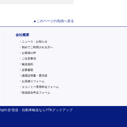
▲このページの先頭へ戻る
会社概要
・
ニュース・お知らせ
・
初めてご利用される方へ
・
お客様の声
・
ご注意事項
・
輸送規約
・
必要書類
・
譲渡証明書・委任状
・
お見積りフォーム
・
エコノミー専用申込フォーム
・
陸送総合申込フォーム
ight @
陸送・自動車輸送
ならYTKグッドアップ