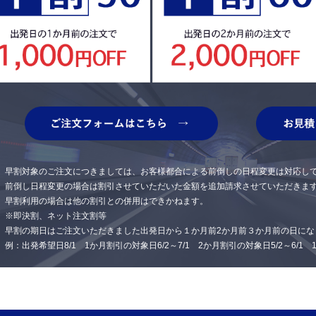
早割対象のご注文につきましては、お客様都合による前倒しの日程変更は対応し
前倒し日程変更の場合は割引させていただいた金額を追加請求させていただきま
早割利用の場合は他の割引との併用はできかねます。
※即決割、ネット注文割等
早割の期日はご注文いただきました出発日から１か月前2か月前３か月前の日にな
例：出発希望日8/1 1か月割引の対象日6/2～7/1 2か月割引の対象日5/2～6/1