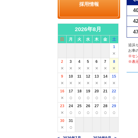
採用情報
4
4
2026年8月
4
日
月
火
水
木
金
土
追浜
1
お車
×
※セ
2
3
4
5
6
7
8
※表
×
×
×
×
×
×
×
9
10
11
12
13
14
15
×
×
×
×
×
×
×
16
17
18
19
20
21
22
×
○
○
○
○
○
○
23
24
25
26
27
28
29
×
○
○
○
○
○
○
30
31
×
○