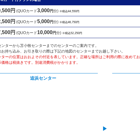
0,500円
3,000
(QUOカード
円
分)
※税込44,550円
2,500円
5,000
(QUOカード
円
分)
※税込46,750円
7,500円
10,000
(QUOカード
円
分)
※税込52,250円
センターから苫小牧センターまでのセンターのご案内です。
のお持ち込み、お引き取りの際は下記の地図のセンターまでお越し下さい。
ンターの位置はおおよその付近を表しています。正確な場所はご利用の際に改めてお
示価格は税抜きです。別途消費税がかかります。
追浜センター
▶