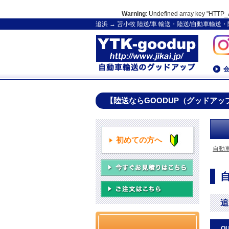
Warning
: Undefined array key "HT
追浜 → 苫小牧 陸送/車 輸送・陸送/自動車輸
【陸送ならGOODUP（グッドアッ
初めての方へ
自動
追
Q