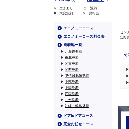
2026年7月
2026年9月
○…空きあり
△…混雑
■…大変混雑
×…要相談
エコノミーコース
セン
エコノミーコース料金表
は改
発着地一覧
▶
北海道発着
そ
▶
東北発着
▶
関東発着
▶
関西発着
▶
甲信越北陸発着
▶
中部発着
▶
中国発着
▶
四国発着
▶
九州発着
▶
沖縄・離島発着
ドアtoドアコース
完全お任せコース