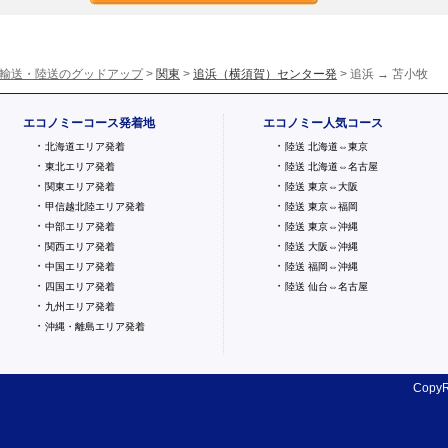
輸送・陸送のグッドアップ
>
関東
>
追浜（横須賀）センター発
> 追浜 → 苫小牧
エコノミーコース発着地
エコノミー人気コース
・
・
北海道エリア発着
陸送 北海道⇔東京
・
・
東北エリア発着
陸送 北海道⇔名古屋
・
・
関東エリア発着
陸送 東京⇔大阪
・
・
甲信越北陸エリア発着
陸送 東京⇔福岡
・
・
中部エリア発着
陸送 東京⇔沖縄
・
・
関西エリア発着
陸送 大阪⇔沖縄
・
・
中国エリア発着
陸送 福岡⇔沖縄
・
・
四国エリア発着
陸送 仙台⇔名古屋
・
九州エリア発着
・
沖縄・離島エリア発着
CopyR