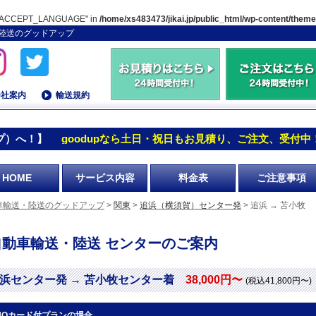
TP_ACCEPT_LANGUAGE" in
/home/xs483473/jikai.jp/public_html/wp-content/them
送・陸送のグッドアップ
会社案内
輸送規約
プ）へ！】
goodupなら土日・祝日もお見積り、ご注文、受付中
HOME
サービス内容
料金表
ご注意事項
車輸送・陸送のグッドアップ
>
関東
>
追浜（横須賀）センター発
> 追浜 → 苫小牧
自動車輸送・陸送 センターのご案内
浜センター発 → 苫小牧センター着
38,000円〜
(税込41,800円〜)
UOカード付プランの場合