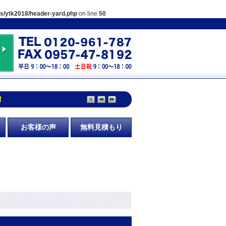
es/ytk2018/header-yard.php
on line
50
！
お客様の声
無料見積もり