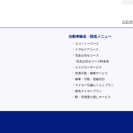
自動車
自動車輸送・陸送メニュー
・
エコノミーコース
・
ドアtoドアコース
・
完全お任せコース
-
完全お任せコース料金表
・
エスクローサービス
・
空港引取・納車サービス
・
納車・引取・登録代行
・
マイカー引越らくらくプラン
・
旅先マイカープラン
・
駅・空港受け渡しサービス