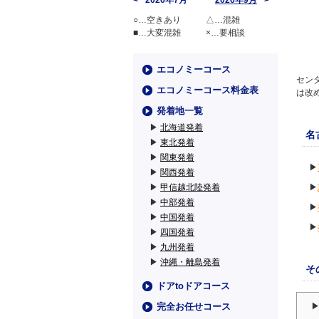
2026年7月
2026年9月
○…空きあり
△…混雑
■…大変混雑
×…要相談
エコノミーコース
セン
エコノミーコース料金表
は改
発着地一覧
▶
北海道発着
名
▶
東北発着
▶
関東発着
▶
▶
関西発着
▶
甲信越北陸発着
▶
▶
中部発着
▶
▶
中国発着
▶
▶
四国発着
▶
九州発着
▶
沖縄・離島発着
そ
ドアtoドアコース
完全お任せコース