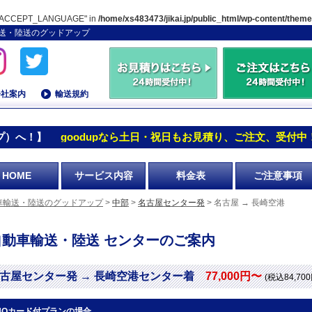
TP_ACCEPT_LANGUAGE" in
/home/xs483473/jikai.jp/public_html/wp-content/them
車輸送・陸送のグッドアップ
会社案内
輸送規約
プ）へ！】
goodupなら土日・祝日もお見積り、ご注文、受付中
HOME
サービス内容
料金表
ご注意事項
車輸送・陸送のグッドアップ
>
中部
>
名古屋センター発
> 名古屋 → 長崎空港
自動車輸送・陸送 センターのご案内
古屋センター発 → 長崎空港センター着
77,000円〜
(税込84,70
UOカード付プランの場合