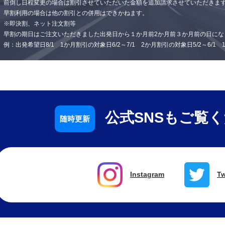
前倒し日程変更の場合は割引させていただいた金額を追加請求させていただきま
早割利用の場合は他の割引との併用はできかねます。
※即決割、ネット注文割等
早割の期日はご注文いただきました出発日から１か月前2か月前３か月前の日にな
例：出発希望日8/1 1か月割引の対象日6/2～7/1 2か月割引の対象日5/2～6/1
公式SNSもご覧
Instagram
Tw