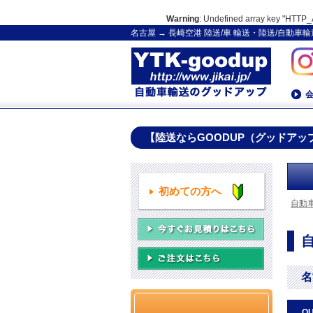
Warning
: Undefined array key "HT
名古屋 → 長崎空港 陸送/車 輸送・陸送/自動
【陸送ならGOODUP（グッドアッ
初めての方へ
自動
名
Q