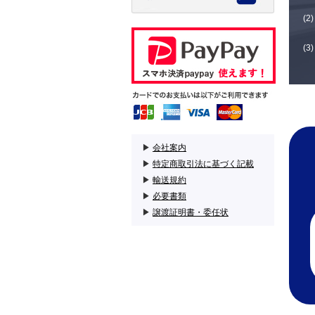
▶
会社案内
▶
特定商取引法に基づく記載
▶
輸送規約
▶
必要書類
▶
譲渡証明書・委任状