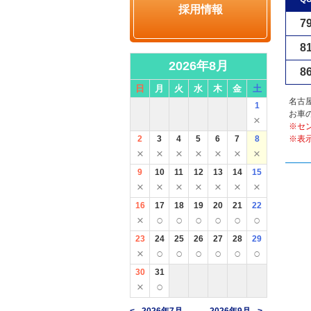
採用情報
7
8
2026年8月
8
日
月
火
水
木
金
土
名古
1
お車
×
※セ
2
3
4
5
6
7
8
※表
×
×
×
×
×
×
×
9
10
11
12
13
14
15
×
×
×
×
×
×
×
16
17
18
19
20
21
22
×
○
○
○
○
○
○
23
24
25
26
27
28
29
×
○
○
○
○
○
○
30
31
×
○