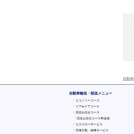
自動車
自動車輸送・陸送メニュー
・
エコノミーコース
・
ドアtoドアコース
・
完全お任せコース
-
完全お任せコース料金表
・
エスクローサービス
・
空港引取・納車サービス