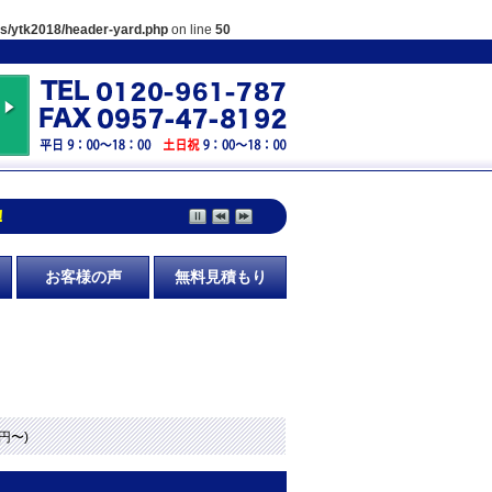
es/ytk2018/header-yard.php
on line
50
！
お客様の声
無料見積もり
0円〜)