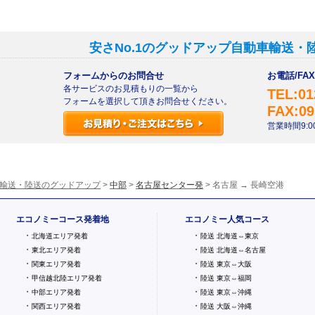
安さNo.1のグッドアップ自動車輸送・
フォームからのお問合せ
お電話/F
各サービスのお見積もりの一覧から
TEL:01
フォームを選択して頂きお問合せください。
FAX:09
営業時間9:00
輸送・陸送のグッドアップ
>
中部
>
名古屋センター発
> 名古屋 → 長崎空港
エコノミーコース発着地
エコノミー人気コース
・
・
北海道エリア発着
陸送 北海道⇔東京
・
・
東北エリア発着
陸送 北海道⇔名古屋
・
・
関東エリア発着
陸送 東京⇔大阪
・
・
甲信越北陸エリア発着
陸送 東京⇔福岡
・
・
中部エリア発着
陸送 東京⇔沖縄
・
・
関西エリア発着
陸送 大阪⇔沖縄