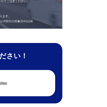
すのでご注意ください。
ります。
 1か月割引の対象日4/1以前
ください！
itter