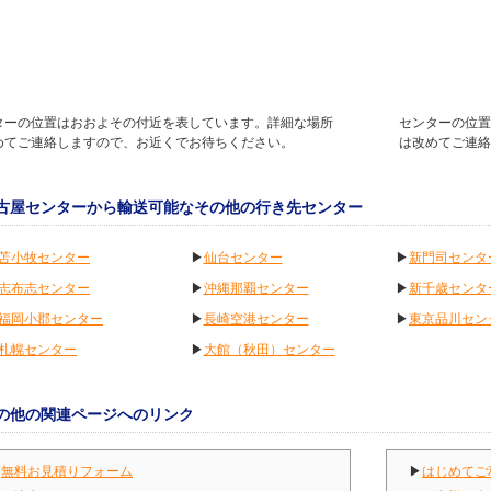
ターの位置はおおよその付近を表しています。詳細な場所
センターの位置
めてご連絡しますので、お近くでお待ちください。
は改めてご連絡
古屋センターから輸送可能なその他の行き先センター
苫小牧センター
▶
仙台センター
▶
新門司センタ
志布志センター
▶
沖縄那覇センター
▶
新千歳センタ
福岡小郡センター
▶
長崎空港センター
▶
東京品川セン
札幌センター
▶
大館（秋田）センター
の他の関連ページへのリンク
▶
無料お見積りフォーム
▶
はじめてご