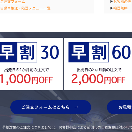
▶
ご注文フォーム
▶
お客様の声
▶
自動車輸送・陸送メニュー 一覧
▶
輸送規約
早割対象のご注文につきましては、お客様都合による前倒しの日程変更は対応し