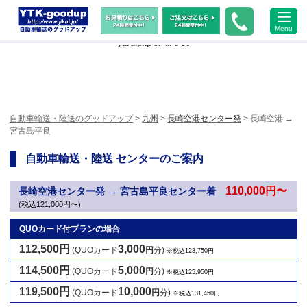
Warning
: Undefined array key "HTTP_ACCEPT_LANGUAGE" in
Menu
/home/xs483473/jikai.jp/public_html/wp-content/themes/ytk2018/header-
yard.php
on line
50
自動車輸送・陸送のグッドアップ
>
九州
>
長崎空港センター発
> 長崎空港 →
宮古島平良
自動車輸送・陸送 センターのご案内
110,000円〜
長崎空港センター発 → 宮古島平良センター着
(税込121,000円〜)
QUOカード付プランの場合
112,500円
3,000
(QUOカード
円
分)
※税込123,750円
114,500円
5,000
(QUOカード
円
分)
※税込125,950円
119,500円
10,000
(QUOカード
円
分)
※税込131,450円