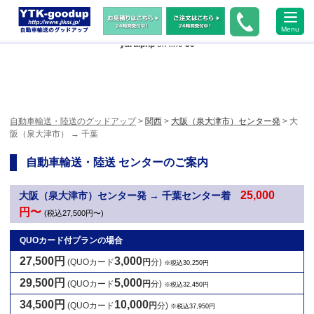
Warning
: Undefined array key "HTTP_ACCEPT_LANGUAGE" in
Menu
/home/xs483473/jikai.jp/public_html/wp-content/themes/ytk2018/header-
yard.php
on line
50
自動車輸送・陸送のグッドアップ
>
関西
>
大阪（泉大津市）センター発
> 大
阪（泉大津市） → 千葉
自動車輸送・陸送 センターのご案内
25,000
大阪（泉大津市）センター発 → 千葉センター着
円〜
(税込27,500円〜)
QUOカード付プランの場合
27,500円
3,000
(QUOカード
円
分)
※税込30,250円
29,500円
5,000
(QUOカード
円
分)
※税込32,450円
34,500円
10,000
(QUOカード
円
分)
※税込37,950円