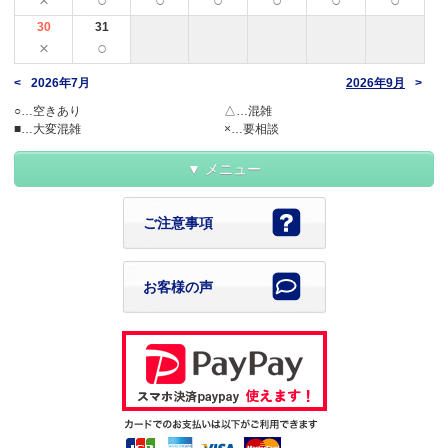
×
○
○
○
○
○
○
30
31
×
○
2026年7月
2026年9月
○…空きあり
△…混雑
■…大変混雑
×…要相談
メニュー
ご注意事項
お客様の声