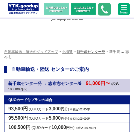
Warning
: Undefined array key "HTTP_ACCEPT_LANGUAGE" in
Menu
/home/xs483473/jikai.jp/public_html/wp-content/themes/ytk2018/header-
yard.php
on line
50
自動車輸送・陸送のグッドアップ
>
北海道
>
新千歳センター発
> 新千歳 → 志
布志
自動車輸送・陸送 センターのご案内
91,000円〜
新千歳センター発 → 志布志センター着
(税込
100,100円〜)
QUOカード付プランの場合
93,500円
3,000
(QUOカード
円
分)
※税込102,850円
95,500円
5,000
(QUOカード
円
分)
※税込105,050円
100,500円
10,000
(QUOカード
円
分)
※税込110,550円