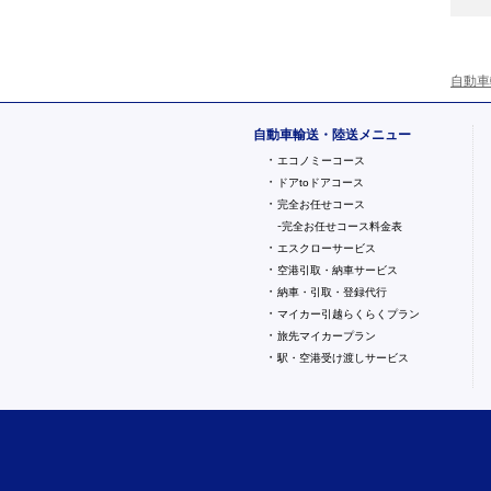
自動車
自動車輸送・陸送メニュー
・
エコノミーコース
・
ドアtoドアコース
・
完全お任せコース
-
完全お任せコース料金表
・
エスクローサービス
・
空港引取・納車サービス
・
納車・引取・登録代行
・
マイカー引越らくらくプラン
・
旅先マイカープラン
・
駅・空港受け渡しサービス