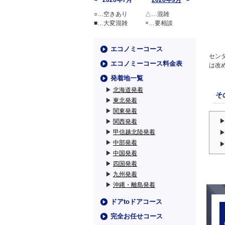
2026年7月
2026年9月
○…空きあり
△…混雑
■…大変混雑
×…要相談
エコノミーコース
セン
エコノミーコース料金表
は改
発着地一覧
▶
北海道発着
そ
▶
東北発着
▶
関東発着
▶
関西発着
▶
甲信越北陸発着
▶
中部発着
▶
中国発着
▶
四国発着
▶
九州発着
▶
沖縄・離島発着
ドアtoドアコース
完全お任せコース