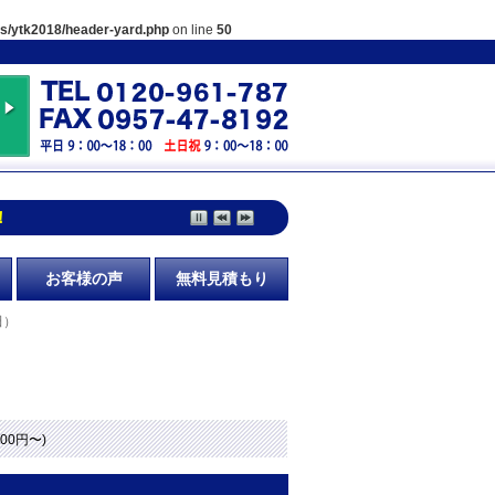
es/ytk2018/header-yard.php
on line
50
！
お客様の声
無料見積もり
田）
000円〜)