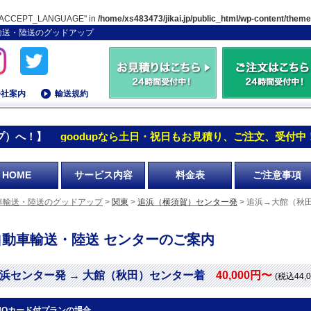
TP_ACCEPT_LANGUAGE" in
/home/xs483473/jikai.jp/public_html/wp-content/them
車輸送・陸送のグッドアップ
会社案内
輸送規約
プ）へ！】
goodupなら土日・祝日もお見積り、ご注文、受付中
HOME
サービス内容
料金表
ご注意事項
車輸送・陸送のグッドアップ
>
関東
>
追浜（横須賀）センター発
> 追浜→大館（秋
自動車輸送・陸送 センターのご案内
浜センター発 → 大館（秋田）センター着
40,000円〜
(税込44,
UOカード付プランの場合