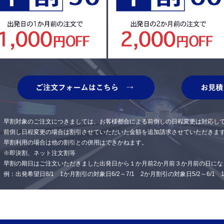
早割対象のご注文につきましては、お客様都合による前倒しの日程変更は対応し
前倒し日程変更の場合は割引させていただいた金額を追加請求させていただきま
早割利用の場合は他の割引との併用はできかねます。
※即決割、ネット注文割等
早割の期日はご注文いただきました出発日から１か月前2か月前３か月前の日にな
例：出発希望日8/1 1か月割引の対象日6/2～7/1 2か月割引の対象日5/2～6/1