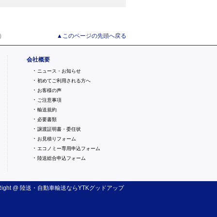
）
▲このページの先頭へ戻る
会社概要
・
ニュース・お知らせ
・
初めてご利用される方へ
・
お客様の声
・
ご注意事項
・
輸送規約
・
必要書類
・
譲渡証明書・委任状
・
お見積りフォーム
・
エコノミー専用申込フォーム
・
陸送総合申込フォーム
ight @
陸送・自動車輸送
ならYTKグッドアップ