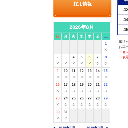
採用情報
4
4
2026年8月
4
日
月
火
水
木
金
土
追浜
1
お車
×
※セ
2
3
4
5
6
7
8
※表
×
×
×
×
×
○
○
9
10
11
12
13
14
15
×
×
×
×
×
×
×
16
17
18
19
20
21
22
×
○
○
○
○
○
○
23
24
25
26
27
28
29
×
○
○
○
○
○
○
30
31
×
○