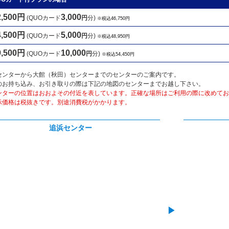
2,500円
3,000
(QUOカード
円
分)
※税込46,750円
4,500円
5,000
(QUOカード
円
分)
※税込48,950円
9,500円
10,000
(QUOカード
円
分)
※税込54,450円
センターから大館（秋田）センターまでのセンターのご案内です。
のお持ち込み、お引き取りの際は下記の地図のセンターまでお越し下さい。
ンターの位置はおおよその付近を表しています。正確な場所はご利用の際に改めてお
示価格は税抜きです。別途消費税がかかります。
追浜センター
▶