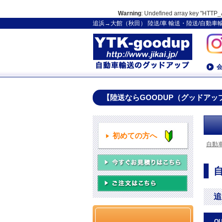
Warning
: Undefined array key "HT
追浜→大館（秋田） 陸送/車 輸送・陸送/自動
【陸送ならGOODUP（グッドアッ
初めての方へ
自動
追
Q