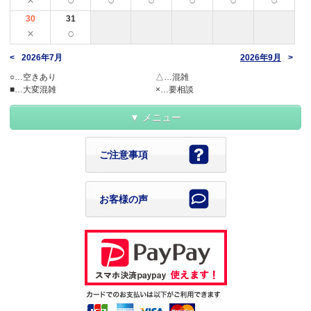
×
○
○
○
○
○
○
30
31
×
○
2026年7月
2026年9月
○…空きあり
△…混雑
■…大変混雑
×…要相談
メニュー
ご注意事項
お客様の声