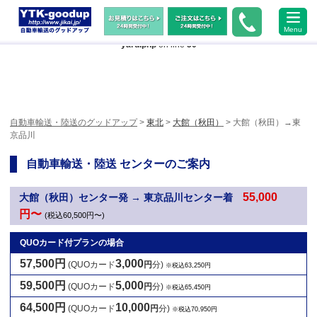
Warning
: Undefined array key "HTTP_ACCEPT_LANGUAGE" in
Menu
/home/xs483473/jikai.jp/public_html/wp-content/themes/ytk2018/header-
yard.php
on line
50
自動車輸送・陸送のグッドアップ
>
東北
>
大館（秋田）
> 大館（秋田）→東
京品川
自動車輸送・陸送 センターのご案内
55,000
大館（秋田）センター発 → 東京品川センター着
円〜
(税込60,500円〜)
QUOカード付プランの場合
57,500円
3,000
(QUOカード
円
分)
※税込63,250円
59,500円
5,000
(QUOカード
円
分)
※税込65,450円
64,500円
10,000
(QUOカード
円
分)
※税込70,950円