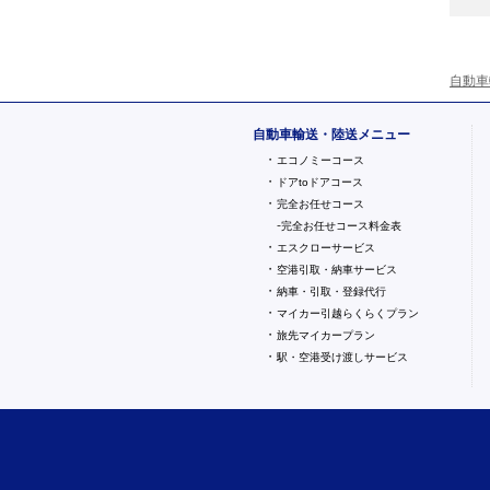
自動車
自動車輸送・陸送メニュー
・
エコノミーコース
・
ドアtoドアコース
・
完全お任せコース
-
完全お任せコース料金表
・
エスクローサービス
・
空港引取・納車サービス
・
納車・引取・登録代行
・
マイカー引越らくらくプラン
・
旅先マイカープラン
・
駅・空港受け渡しサービス