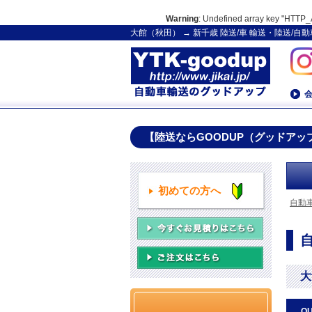
Warning
: Undefined array key "HT
大館（秋田） → 新千歳 陸送/車 輸送・陸送/
【陸送ならGOODUP（グッドアッ
初めての方へ
自動
大
Q