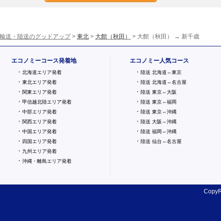
輸送・陸送のグッドアップ
>
東北
>
大館（秋田）
> 大館（秋田） → 新千歳
エコノミーコース発着地
エコノミー人気コース
・
・
北海道エリア発着
陸送 北海道⇔東京
・
・
東北エリア発着
陸送 北海道⇔名古屋
・
・
関東エリア発着
陸送 東京⇔大阪
・
・
甲信越北陸エリア発着
陸送 東京⇔福岡
・
・
中部エリア発着
陸送 東京⇔沖縄
・
・
関西エリア発着
陸送 大阪⇔沖縄
・
・
中国エリア発着
陸送 福岡⇔沖縄
・
・
四国エリア発着
陸送 仙台⇔名古屋
・
九州エリア発着
・
沖縄・離島エリア発着
CopyR