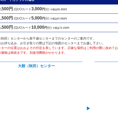
9,500円
3,000
(QUOカード
円
分)
※税込65,450円
1,500円
5,000
(QUOカード
円
分)
※税込67,650円
6,500円
10,000
(QUOカード
円
分)
※税込73,150円
（秋田）センターから新千歳センターまでのセンターのご案内です。
のお持ち込み、お引き取りの際は下記の地図のセンターまでお越し下さい。
ンターの位置はおおよその付近を表しています。正確な場所はご利用の際に改めてお
示価格は税抜きです。別途消費税がかかります。
大館（秋田）センター
▶