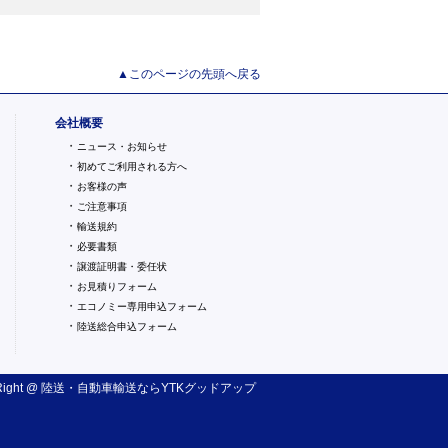
▲このページの先頭へ戻る
会社概要
・
ニュース・お知らせ
・
初めてご利用される方へ
・
お客様の声
・
ご注意事項
・
輸送規約
・
必要書類
・
譲渡証明書・委任状
・
お見積りフォーム
・
エコノミー専用申込フォーム
・
陸送総合申込フォーム
ight @
陸送・自動車輸送
ならYTKグッドアップ