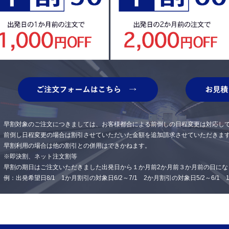
早割対象のご注文につきましては、お客様都合による前倒しの日程変更は対応し
前倒し日程変更の場合は割引させていただいた金額を追加請求させていただきま
早割利用の場合は他の割引との併用はできかねます。
※即決割、ネット注文割等
早割の期日はご注文いただきました出発日から１か月前2か月前３か月前の日にな
例：出発希望日8/1 1か月割引の対象日6/2～7/1 2か月割引の対象日5/2～6/1