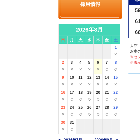
採用情報
5
6
2026年8月
6
日
月
火
水
木
金
土
大館
1
お車
×
※セ
2
3
4
5
6
7
8
※表
×
×
×
×
×
○
○
9
10
11
12
13
14
15
×
×
×
×
×
×
×
16
17
18
19
20
21
22
×
○
○
○
○
○
○
23
24
25
26
27
28
29
×
○
○
○
○
○
○
30
31
×
○