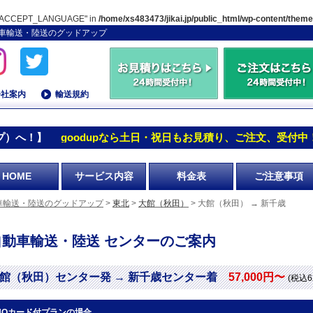
TP_ACCEPT_LANGUAGE" in
/home/xs483473/jikai.jp/public_html/wp-content/them
自動車輸送・陸送のグッドアップ
会社案内
輸送規約
プ）へ！】
goodupなら土日・祝日もお見積り、ご注文、受付中
HOME
サービス内容
料金表
ご注意事項
車輸送・陸送のグッドアップ
>
東北
>
大館（秋田）
> 大館（秋田） → 新千歳
自動車輸送・陸送 センターのご案内
館（秋田）センター発 → 新千歳センター着
57,000円〜
(税込6
UOカード付プランの場合