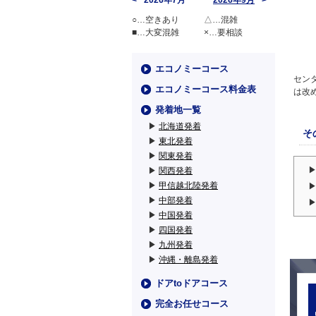
2026年7月
2026年9月
○…空きあり
△…混雑
■…大変混雑
×…要相談
エコノミーコース
セン
エコノミーコース料金表
は改
発着地一覧
▶
北海道発着
そ
▶
東北発着
▶
関東発着
▶
関西発着
▶
甲信越北陸発着
▶
中部発着
▶
中国発着
▶
四国発着
▶
九州発着
▶
沖縄・離島発着
ドアtoドアコース
完全お任せコース